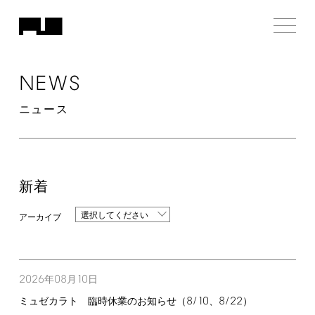
NEWS
ニュース
新着
選択してください
2026
08
10
年
月
日
8/10
8/22
ミュゼカラト 臨時休業のお知らせ（
、
）