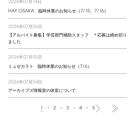
2026
07
14
年
月
日
HAY
OSAKA
7/15
7/16
臨時休業のお知らせ（
、
）
2026
07
06
年
月
日
【アルバイト募集】学芸部門補助スタッフ ＊応募は締め切り
ました
2026
07
05
年
月
日
7/6
ミュゼカラト 臨時休業のお知らせ（
）
2026
07
04
年
月
日
アーカイブズ情報室の休室について
1
2
3
4
5