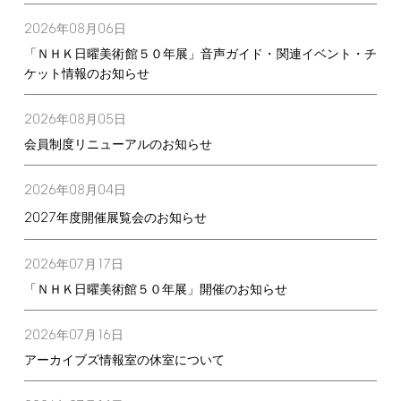
2026
08
06
年
月
日
「ＮＨＫ日曜美術館５０年展」音声ガイド・関連イベント・チ
ケット情報のお知らせ
2026
08
05
年
月
日
会員制度リニューアルのお知らせ
2026
08
04
年
月
日
2027
年度開催展覧会のお知らせ
2026
07
17
年
月
日
「ＮＨＫ日曜美術館５０年展」開催のお知らせ
2026
07
16
年
月
日
アーカイブズ情報室の休室について