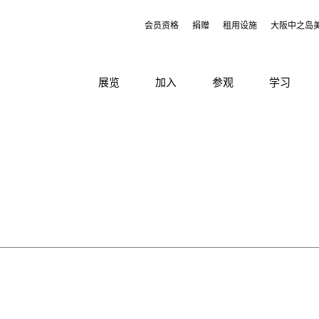
会员资格
捐赠
租用设施
大阪中之岛
展览
加入
参观
学习