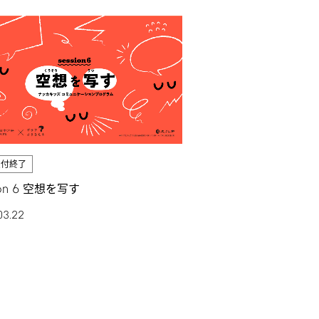
受付終了
on
6
空想を写す
03.22