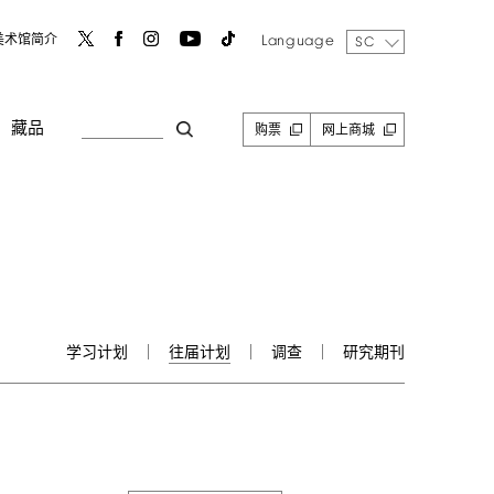
Language
美术馆简介
SC
藏品
购票
网上商城
学习计划
往届计划
调查
研究期刊