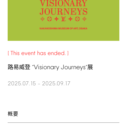
This
event
has
ended.
Visionary
Journeys
路易威登 “
”展
2025.07.15
2025.09.17
–
概要