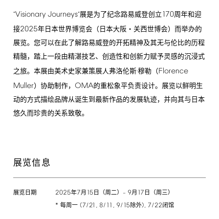
Visionary
Journeys
170
“
”展是为了纪念路易威登创立
周年和迎
2025
接
年日本世界博览会（日本大阪・关西世博会）而举办的
展览。您可以在此了解路易威登的开拓精神及其无与伦比的历程
精髓，踏上一段由精湛技艺、创造性和创新力赋予灵感的沉浸式
Florence
之旅。本展由美术史家兼策展人弗洛伦斯·穆勒（
Muller
OMA
）协助制作，
的重松象平负责设计。展览以鲜明生
动的方式描绘品牌从诞生到最新作品的发展轨迹，并向其与日本
悠久而珍贵的关系致敬。
展览信息
2025
7
15
9
17
年
月
日（周二）–
月
日（周三）
展览日期
*
(7/21,
8/11,
9/15
),
7/22
每周一
除外
闭馆