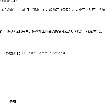
（隔扇画）
（和歌山）、高山寺（和歌山）、药师寺（奈良）、大乘寺（兵库）的隔
笔下的动物极具特色，栩栩如生的姿态仿佛能让人听到它们的窃窃私语，
DNP
Art
Communications
。（协助制作：
）
事项