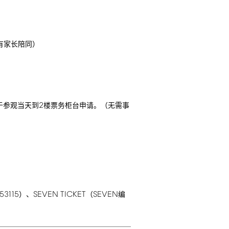
有家长陪同）
2
于参观当天到
楼票务柜台申请。（无需事
53115
SEVEN
TICKET
SEVEN
）、
（
编