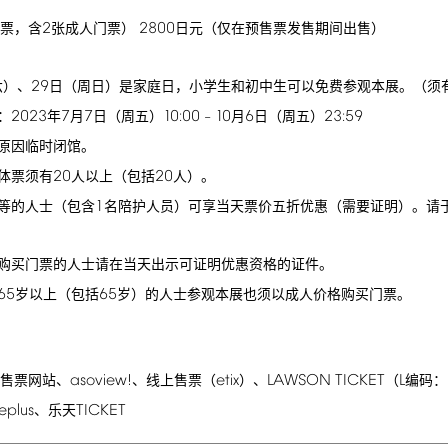
2
2800
票，含
张成人门票）
日元（仅在预售票发售期间出售）
29
六）、
日（周日）是家庭日，小学生和初中生可以免费参观本展。（须
2023
7
7
10:00
10
6
23:59
：
年
月
日（周五）
–
月
日（周五）
原因临时闭馆。
20
20
体票须有
人以上（包括
人）。
1
等的人士（包含
名陪护人员）可享当天票价五折优惠（需要证明）。请
购买门票的人士请在当天出示可证明优惠资格的证件。
65
65
岁以上（包括
岁）的人士参观本展也须以成人价格购买门票。
asoview!
etix
LAWSON
TICKET
L
售票网站、
、线上售票（
）、
（
编码：
eplus
TICKET
、乐天