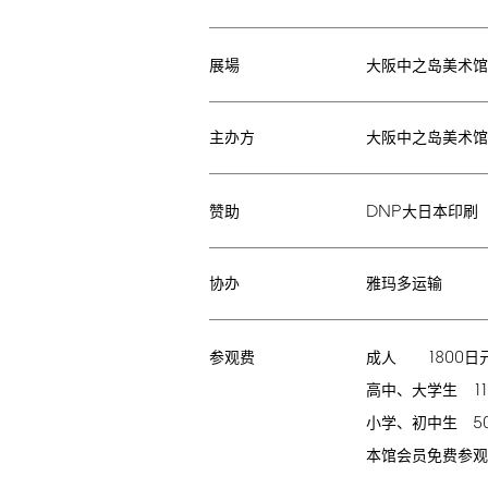
大阪中之岛美术
展場
主办方
大阪中之岛美术馆
DNP
大日本印刷
赞助
协办
雅玛多运输
1800
成人
日
参观费
1
高中、大学生
5
小学、初中生
本馆会员免费参观