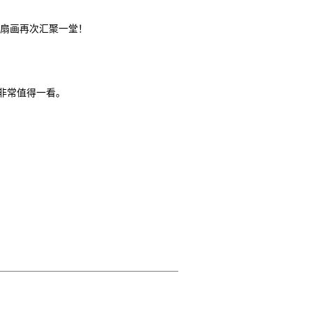
扇画再次汇聚一堂！
非常值得一看。