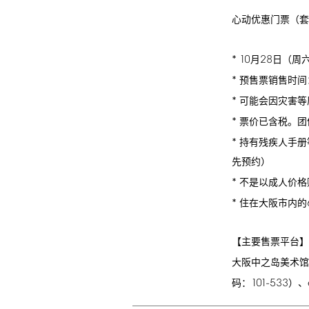
心动优惠门票（套
*
10
28
月
日（周
*
预售票销售时间
*
可能会因灾害等
*
票价已含税。团
*
持有残疾人手册
先预约）
*
不是以成人价格
*
住在大阪市内的
【主要售票平台】
大阪中之岛美术馆
101-533
码：
）、