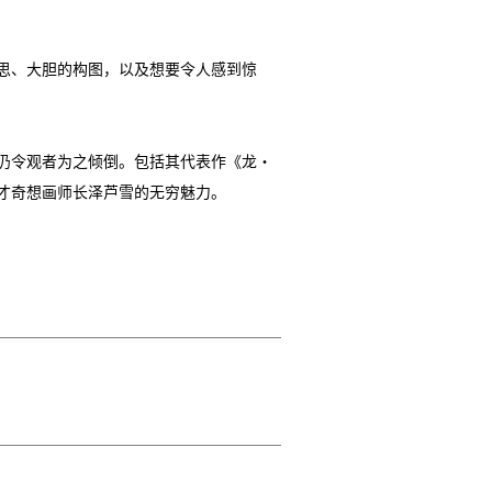
思、大胆的构图，以及想要令人感到惊
仍令观者为之倾倒。包括其代表作《龙・
才奇想画师长泽芦雪的无穷魅力。