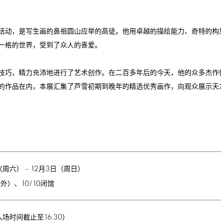
活动，是写生画的鼻祖圆山应举的高徒。他用卓越的描绘能力、奇特的构
一格的世界，受到了众人的喜爱。
技巧，精力充沛地进行了艺术创作。在二百多年后的今天，他的众多杰作
的作品在内，本展汇集了芦雪初期到晚年的精选优秀画作，向观众展示天
12
3
（周六） –
月
日（周日）
10/10
除外）、
闭馆
16:30
入场时间截止至
）