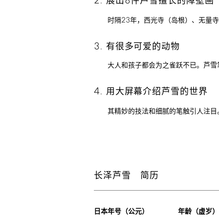
2.
8
展出
件芦雪擅长的障壁画
23
时隔
年，西光寺（岛根）、无量寺
3.
有很多可爱的动物
大人和孩子都会为之雀跃不已。芦雪
4.
用大屏幕介绍芦雪的世界
其精妙的技法和细腻的笔触引人注目
长泽芦雪 简历
日本年号（公元）
年龄（虚岁）