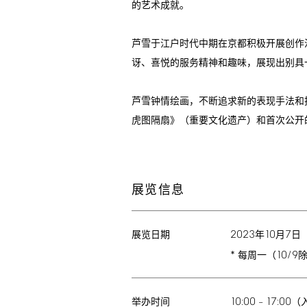
的艺术成就。
芦雪于江户时代中期在京都积极开展创作
讶、喜悦的服务精神和趣味，展现出别具
芦雪钟情绘画，不断追求新的表现手法和
虎图隔扇》（重要文化遗产）和首次公开
展览信息
2023
10
7
年
月
日
展览日期
*
10/9
每周一（
10:00
17:00
–
（
举办时间