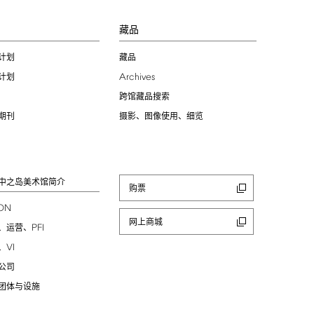
习
藏品
计划
藏品
Archives
计划
跨馆藏品搜索
期刊
摄影、图像使用、细览
中之岛美术馆简介
购票
ION
网上商城
PFI
、运营、
VI
、
公司
团体与设施