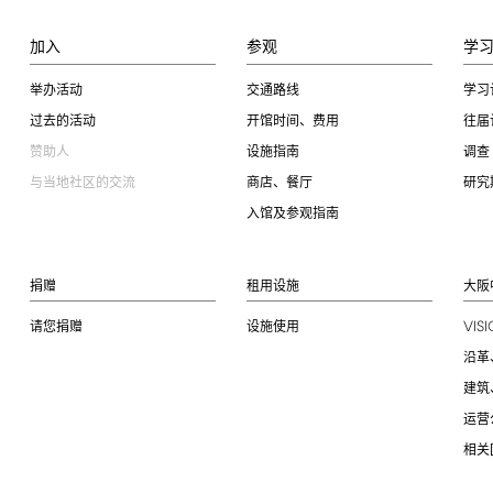
加入
参观
学
举办活动
交通路线
学习
过去的活动
开馆时间、费用
往届
赞助人
设施指南
调查
与当地社区的交流
商店、餐厅
研究
入馆及参观指南
捐赠
租用设施
大阪
VIS
请您捐赠
设施使用
沿革
建筑
运营
相关