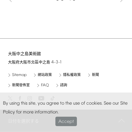
大阪中之島美術館
4-3-1
大阪府大阪市北區中之島
Sitemap
網站政策
隱私權政策
新聞
FAQ
新聞發佈室
諮詢
By
using
this
site,
you
agree
to
the
use
of
cookies.
See
our
Site
Policy
for
more
information.
©
Copyright
2021
Nakanoshima
Museum
of
Art,
Osaka.
All
rights
reserved.
日付を選択する
Accept