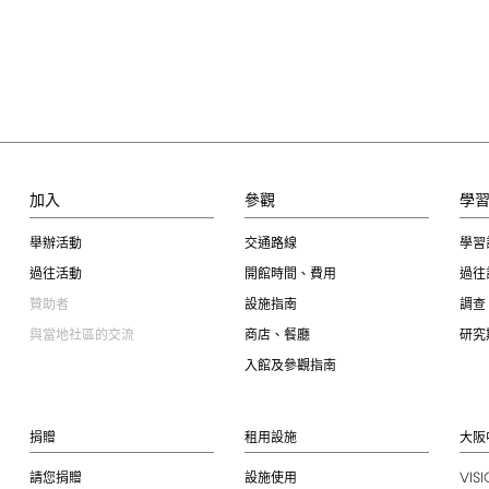
加入
參觀
學
舉辦活動
交通路線
學習
過往活動
開館時間、費用
過往
贊助者
設施指南
調查
與當地社區的交流
商店、餐廳
研究
入館及參觀指南
捐贈
租用設施
大阪
VIS
請您捐贈
設施使用