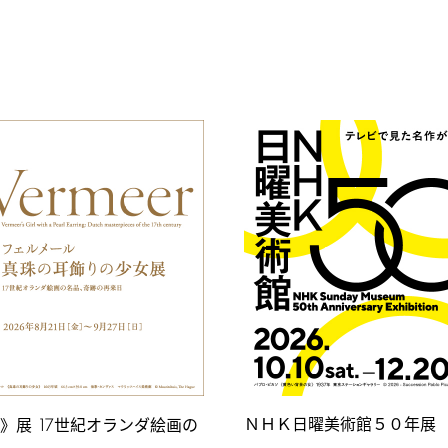
17
ＮＨＫ日曜美術館５０年展
女》展
世紀オランダ絵画の