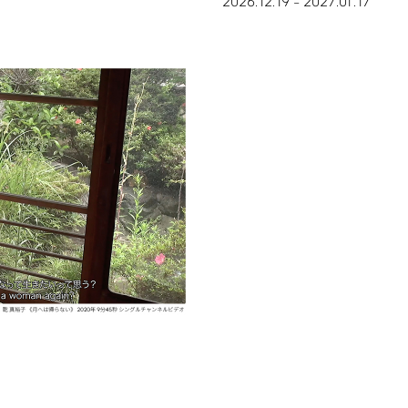
2026.12.19
2027.01.17
–