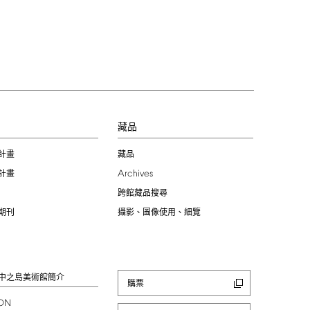
習
藏品
計畫
藏品
Archives
計畫
跨館藏品搜尋
期刊
攝影、圖像使用、細覽
中之島美術館簡介
購票
ION