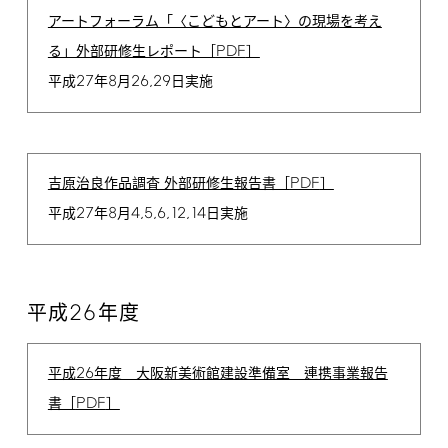
アートフォーラム「〈こどもとアート〉の現場を考え
PDF
る」外部研修生レポート［
］
27
8
26,29
平成
年
月
日実施
PDF
吉原治良作品調査 外部研修生報告書［
］
27
8
4,5,6,12,14
平成
年
月
日実施
26
平成
年度
26
平成
年度 大阪新美術館建設準備室 連携事業報告
PDF
書［
］