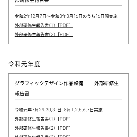
部研修生報告書
2
12
7
3
3
16
16
令和
年
月
日〜令和
年
月
日のうち
日間実施
(1)
PDF
外部研修生報告書
［
］
(2)
PDF
外部研修生報告書
［
］
令和元年度
グラフィックデザイン作品整備
外部研修生
報告書
7
29,30,31
,
8
1,2,5,6,7
令和元年
月
日
月
日実施
(1)
PDF
外部研修生報告書
［
］
(2)
PDF
外部研修生報告書
［
］