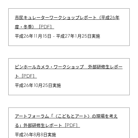
26
市民キュレーターワークショップレポート（平成
年
PDF
度・冬季）［
］
26
11
15
27
1
25
平成
年
月
日 – 平成
年
月
日実施
ピンホールカメラ・ワークショップ 外部研修生レポー
PDF
ト［
］
26
10
25
平成
年
月
日実施
アートフォーラム「〈こどもとアート〉の現場を考え
PDF
る」外部研修生レポート［
］
26
8
8
平成
年
月
日実施