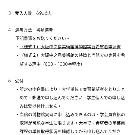
3
6
．受入人数
名以内
4
．選考方法 書類選考
下記書類をお送りください。
・
（様式１）大阪中之島美術館博物館実習希望者申込書
・
（様式２）大阪中之島美術館の特徴と当館での実習を希
800
1000
望する理由（
–
字程度）
5
．受付
・所定の申込書により、大学単位で実習希望者をとりまと
めて、郵送で申し込んでください。学生個人での申し込
みは受け付けません。
・当館の博物館実習に申し込みできるのは、学芸員資格の
取得が可能な学生に限ります。大学で、希望者の学芸員
課程の単位取得状況を確認してから申し込んでくださ