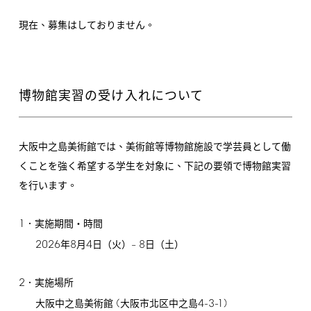
現在、募集はしておりません。
博物館実習の受け入れについて
大阪中之島美術館では、美術館等博物館施設で学芸員として働
くことを強く希望する学生を対象に、下記の要領で博物館実習
を行います。
1
．実施期間・時間
2026
8
4
8
年
月
日（火）–
日（土）
2
．実施場所
(
4-3-1)
大阪中之島美術館
大阪市北区中之島