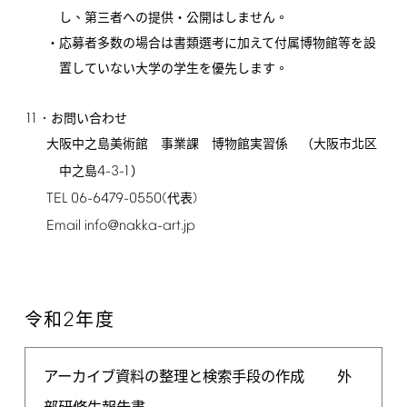
し、第三者への提供・公開はしません。
・応募者多数の場合は書類選考に加えて付属博物館等を設
置していない大学の学生を優先します。
11
．お問い合わせ
大阪中之島美術館 事業課 博物館実習係 （大阪市北区
4-3-1
中之島
）
TEL
06-6479-0550(
)
代表
Email
info@nakka-art.jp
2
令和
年度
アーカイブ資料の整理と検索手段の作成
外