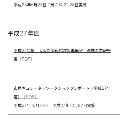
28
6
23
,7
7,14,21,28
平成
年
月
日
月
日実施
27
平成
年度
27
平成
年度 大阪新美術館建設準備室 連携事業報告
PDF
書［
］
27
市民キュレーターワークショップレポート（平成
年
PDF
度）［
］
27
10
17
27
12
27
平成
年
月
日 – 平成
年
月
日実施