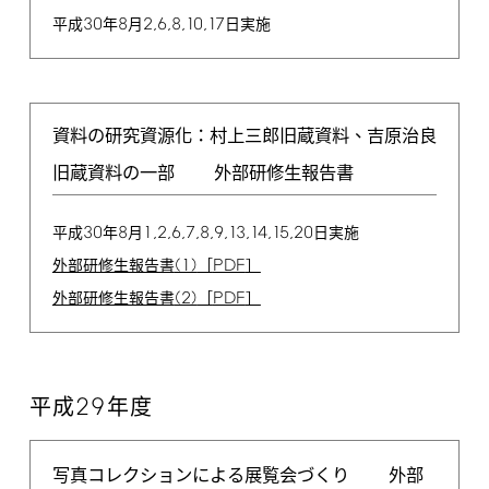
30
8
2,6,8,10,17
平成
年
月
日実施
資料の研究資源化：村上三郎旧蔵資料、吉原治良
旧蔵資料の一部
外部研修生報告書
30
8
1,2,6,7,8,9,13,14,15,20
平成
年
月
日実施
(1)
PDF
外部研修生報告書
［
］
(2)
PDF
外部研修生報告書
［
］
29
平成
年度
写真コレクションによる展覧会づくり
外部