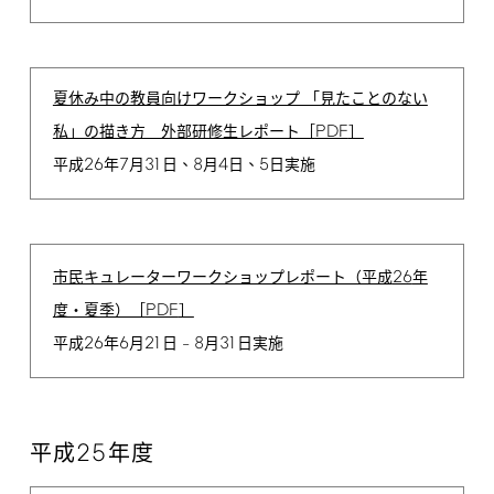
夏休み中の教員向けワークショップ 「見たことのない
PDF
私」の描き方 外部研修生レポート［
］
26
7
31
8
4
5
平成
年
月
日、
月
日、
日実施
26
市民キュレーターワークショップレポート（平成
年
PDF
度・夏季）［
］
26
6
21
8
31
平成
年
月
日 –
月
日実施
25
平成
年度