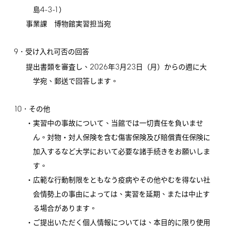
4-3-1
島
）
事業課 博物館実習担当宛
9
．受け入れ可否の回答
2026
3
23
提出書類を審査し、
年
月
日（月）からの週に大
学宛、郵送で回答します。
10
．その他
・実習中の事故について、当館では一切責任を負いませ
ん。対物・対人保険を含む傷害保険及び賠償責任保険に
加入するなど大学において必要な諸手続きをお願いしま
す。
・広範な行動制限をともなう疫病やその他やむを得ない社
会情勢上の事由によっては、実習を延期、または中止す
る場合があります。
・ご提出いただく個人情報については、本目的に限り使用