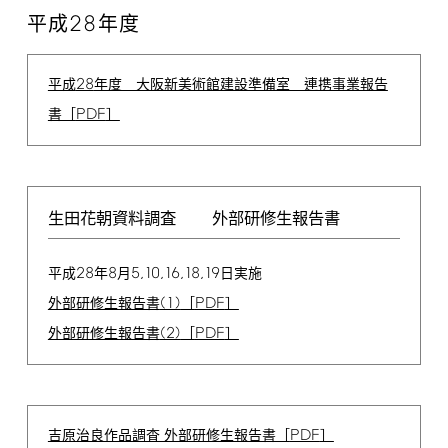
28
平成
年度
28
平成
年度 大阪新美術館建設準備室 連携事業報告
PDF
書［
］
生田花朝資料調査
外部研修生報告書
28
8
5,10,16,18,19
平成
年
月
日実施
(1)
PDF
外部研修生報告書
［
］
(2)
PDF
外部研修生報告書
［
］
PDF
吉原治良作品調査 外部研修生報告書［
］