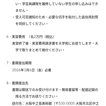
い。学芸員課程を履修していない学生の申し込みはでき
ません。
・受入可否通知のため、必要な切手を貼付した返信用封筒
を同封してください。
6
1
2
．実習費用
名
万円（税込）
実習終了後、実習費用請求書を大学宛にお送りします。大
学で取りまとめて納付ください。
7
．書類提出期限
2026
3
6
年
月
日（金）必着
8
．書類提出先
書類は郵送でのみ受け付けます。簡易書留等、配達記録の
残る方法でお送りください。
530-0005
送付先：大阪中之島美術館（〒
大阪市北区中之