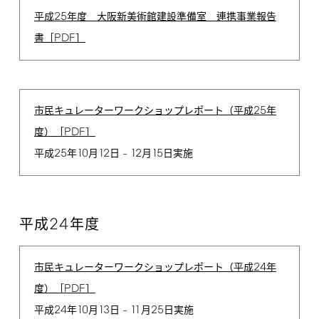
25
平成
年度 大阪新美術館建設準備室 連携事業報告
PDF
書［
］
25
市民キュレーターワークショップレポート（平成
年
PDF
度）［
］
25
10
12
12
15
平成
年
月
日 –
月
日実施
24
平成
年度
24
市民キュレーターワークショップレポート（平成
年
PDF
度）［
］
24
10
13
11
25
平成
年
月
日 –
月
日実施