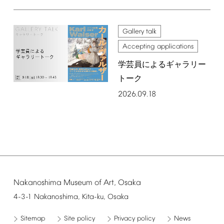
Gallery
talk
Accepting
applications
学芸員によるギャラリー
トーク
2026.09.18
Nakanoshima
Museum
of
Art,
Osaka
4-3-1
Nakanoshima,
Kita-ku,
Osaka
Sitemap
Site
policy
Privacy
policy
News