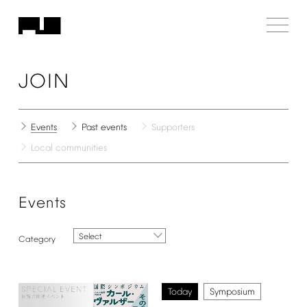
JOIN
Events
Past
events
Supporters
Local
communities
Events
Select
Today
Symposium