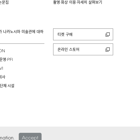
논문집
촬영·화상 이용·자세히 살펴보기
카 나카노시마 미술관에 대하
티켓 구매
온라인 스토어
ION
PFI
운영·
VI
회사
 단체·시설
mation.
Accept