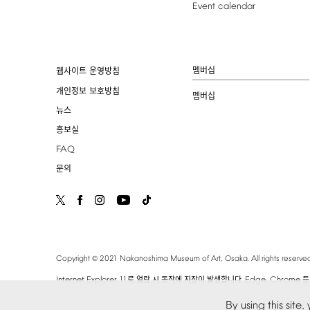
Event
calendar
멤버십
웹사이트 운영방침
개인정보 보호방침
멤버십
뉴스
홍보실
FAQ
문의
©
Copyright
2021
Nakanoshima
Museum
of
Art,
Osaka.
All
rights
reserved
Internet
Explorer
11
.
Edge,
Chrome
로 열람 시 동작에 지장이 발생합니다
등
By
using
this
site,