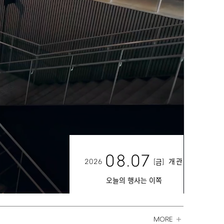
08.07
2026
[
]
개관
금
오늘의 행사는 이쪽
MORE