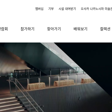
멤버십
기부
시설 대여받기
오사카 나카노시마 미술
전람회
참가하기
찾아가기
배워보기
컬렉션