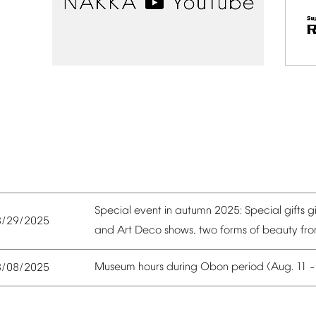
Special
event
in
autumn
2025:
Special
gifts
g
8/29/2025
and
Art
Deco
shows,
two
forms
of
beauty
fr
Museum
hours
during
Obon
period
(Aug.
11
8/08/2025