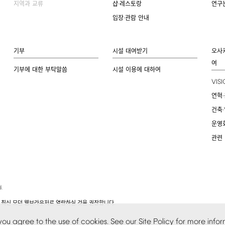
지역과 교류
샵·레스토랑
연구
입장·관람 안내
기부
시설 대여받기
오사
여
기부에 대한 부탁말씀
시설 이용에 대하여
VIS
연혁·
건축·
운영
관련
.
.
 최신 모던 웹브라우저로 열람하실 것을 권장합니다
you
agree
to
the
use
of
cookies.
See
our
Site
Policy
for
more
infor