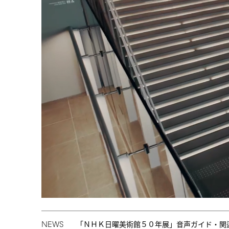
NEWS
「ＮＨＫ日曜美術館５０年展」音声ガイド・関