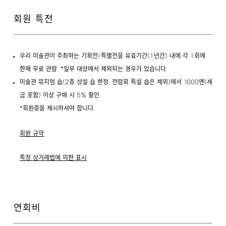
회원 특전
/
(1
)
1
우리 미술관이 주최하는 기획전
특별전을 유효기간
년간
내에 각
회에
.
*
.
한해 무료 관람
일부 대상에서 제외되는 경우가 있습니다
(2
,
)
1000
(
미술관 뮤지엄 숍
층 상설 숍 한정
전람회 특설 숍은 제외
에서
엔
세
)
5%
.
금 포함
이상 구매 시
할인
*
.
회원증을 제시하셔야 합니다
회원 규약
특정 상거래법에 의한 표시
연회비