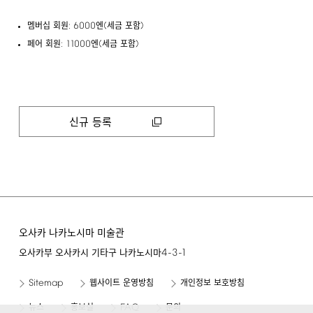
:
6000
(
)
멤버십 회원
엔
세금 포함
:
11000
(
)
페어 회원
엔
세금 포함
신규 등록
오사카 나카노시마 미술관
4-3-1
오사카부 오사카시 기타구 나카노시마
Sitemap
웹사이트 운영방침
개인정보 보호방침
FAQ
뉴스
홍보실
문의