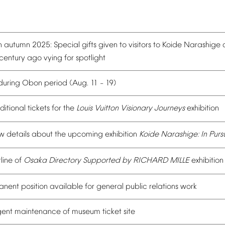
n
autumn
2025:
Special
gifts
given
to
visitors
to
Koide
Narashige
century
ago
vying
for
spotlight
during
Obon
period
(Aug.
11
19)
–
ditional
tickets
for
the
Louis
Vuitton
Visionary
Journeys
exhibition
w
details
about
the
upcoming
exhibition
Koide
Narashige:
In
Pursu
line
of
Osaka
Directory
Supported
by
RICHARD
MILLE
exhibition
anent
position
available
for
general
public
relations
work
gent
maintenance
of
museum
ticket
site