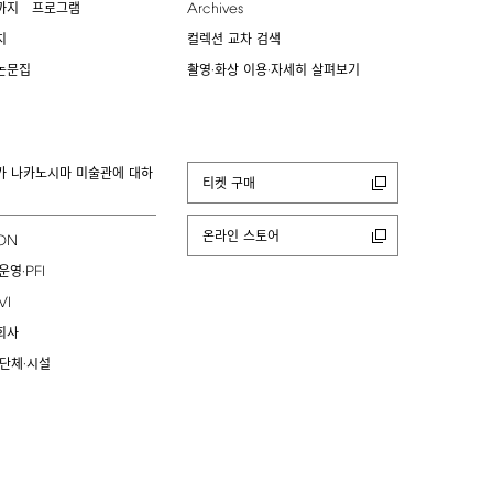
Archives
까지 프로그램
치
컬렉션 교차 검색
논문집
촬영·화상 이용·자세히 살펴보기
카 나카노시마 미술관에 대하
티켓 구매
온라인 스토어
ION
PFI
운영·
VI
회사
 단체·시설