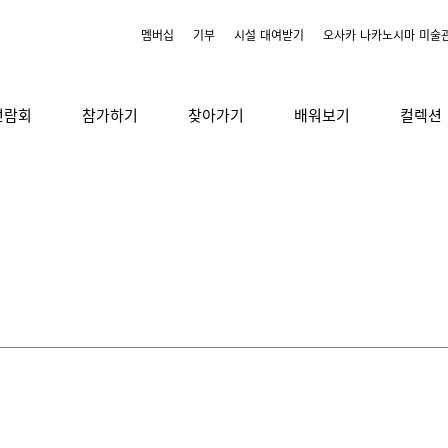
멤버십
기부
시설 대여받기
오사카 나카노시마 미술
전람회
참가하기
찾아가기
배워보기
컬렉션