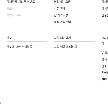
이제까지 개최된 이벤트
영업시간·요금
이제
서포터
시설 안내
리서
지역과 교류
샵·레스토랑
연구
입장·관람 안내
기부
시설 대여받기
오사
여
기부에 대한 부탁말씀
시설 이용에 대하여
VIS
연혁·
건축·
운영
관련
.