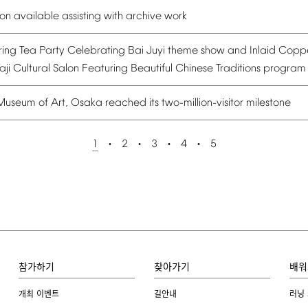
ion
available
assisting
with
archive
work
ring
Tea
Party
Celebrating
Bai
Juyi
theme
show
and
Inlaid
Copp
aji
Cultural
Salon
Featuring
Beautiful
Chinese
Traditions
program
Museum
of
Art,
Osaka
reached
its
two-million-visitor
milestone
1
2
3
4
5
참가하기
찾아가기
배워
개최 이벤트
길안내
러닝