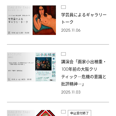
学芸員によるギャラリー
トーク
2025.11.06
講演会「画家小出楢󠄀重・
100
年前の大阪クリ
ティック―危機の意識と
批評精神―」
2025.11.03
申込受付終了