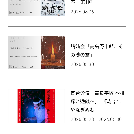
1
室 第
回
2026.06.06
講演会「髙島野十郎、そ
の魂の旅」
2026.05.30
舞台公演「黄泉平坂 〜排
斥と遊戯〜」 作演出：
やなぎみわ
2026.05.28
2026.05.30
–