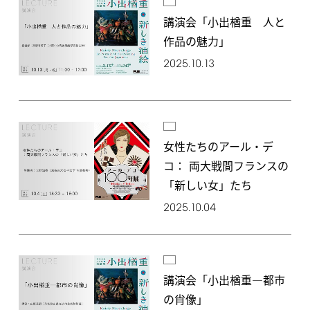
講演会「小出楢󠄀重 人と
作品の魅力」
2025.10.13
女性たちのアール・デ
コ： 両大戦間フランスの
「新しい女」たち
2025.10.04
講演会「小出楢󠄀重―都市
の肖像」