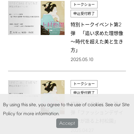
トークショー
申込受付終了
2
特別トークイベント第
弾 「追い求めた理想像
～時代を超えた美と生き
方」
2025.05.10
トークショー
申込受付終了
1
特別トークイベント第
By
using
this
site,
you
agree
to
the
use
of
cookies.
See
our
Site
弾「ファッションデザイ
Policy
for
more
information.
ナーが語る上村松園」
Accept
2025.04.27