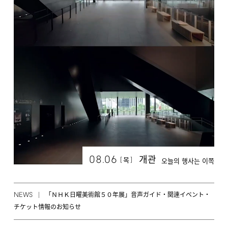
08.06
개관
[
]
목
오늘의 행사는 이쪽
NEWS
「ＮＨＫ日曜美術館５０年展」音声ガイド・関連イベント・
チケット情報のお知らせ