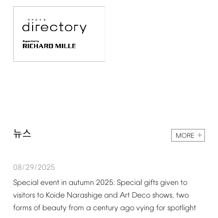
뉴스
MORE
08/29/2025
Special
event
in
autumn
2025:
Special
gifts
given
to
visitors
to
Koide
Narashige
and
Art
Deco
shows,
two
forms
of
beauty
from
a
century
ago
vying
for
spotlight