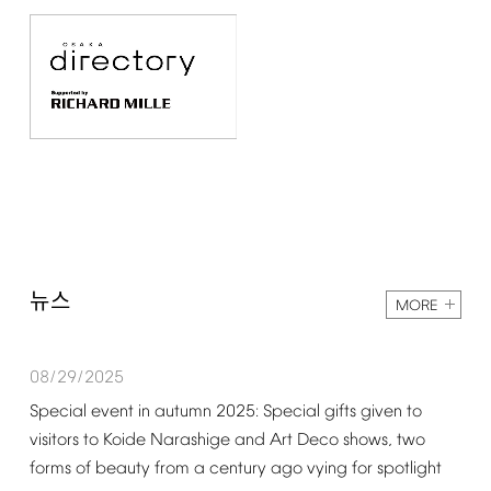
뉴스
MORE
08/29/2025
Special
event
in
autumn
2025:
Special
gifts
given
to
visitors
to
Koide
Narashige
and
Art
Deco
shows,
two
forms
of
beauty
from
a
century
ago
vying
for
spotlight