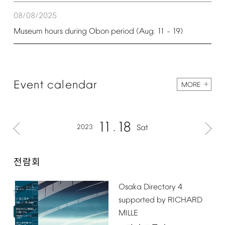
08/08/2025
Museum
hours
during
Obon
period
(Aug.
11
19)
–
Event
calendar
MORE
11
18
2023
Sat
전람회
Osaka
Directory
4
supported
by
RICHARD
MILLE