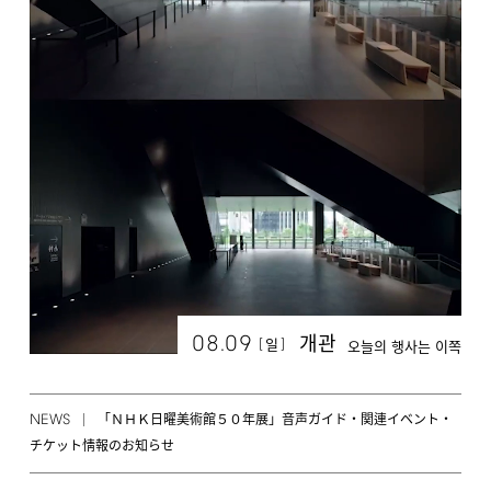
08.09
개관
[
]
일
오늘의 행사는 이쪽
NEWS
「ＮＨＫ日曜美術館５０年展」音声ガイド・関連イベント・
チケット情報のお知らせ