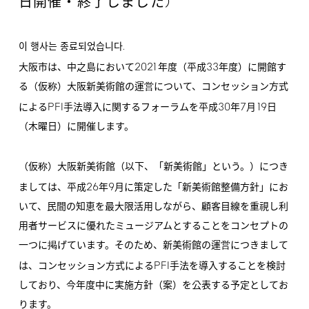
)
日開催・終了しました
.
이 행사는 종료되었습니다
2021
33
大阪市は、中之島において
年度（平成
年度）に開館す
る（仮称）大阪新美術館の運営について、コンセッション方式
PFI
30
7
19
による
手法導入に関するフォーラムを平成
年
月
日
（木曜日）に開催します。
（仮称）大阪新美術館（以下、「新美術館」という。）につき
26
9
ましては、平成
年
月に策定した「新美術館整備方針」にお
いて、民間の知恵を最大限活用しながら、顧客目線を重視し利
用者サービスに優れたミュージアムとすることをコンセプトの
一つに掲げています。そのため、新美術館の運営につきまして
PFI
は、コンセッション方式による
手法を導入することを検討
しており、今年度中に実施方針（案）を公表する予定としてお
ります。