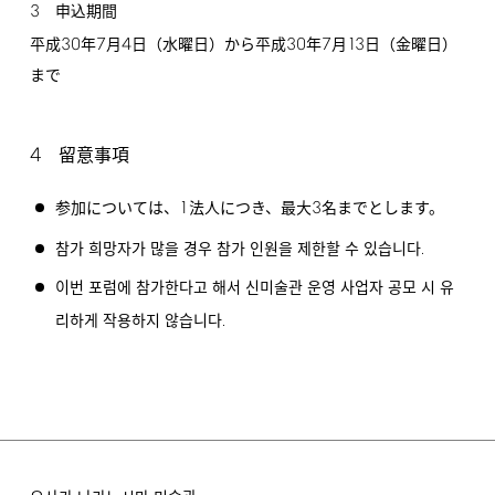
3
申込期間
30
7
4
30
7
13
平成
年
月
日（水曜日）から平成
年
月
日（金曜日）
まで
4
留意事項
1
3
参加については、
法人につき、最大
名までとします。
.
참가 희망자가 많을 경우 참가 인원을 제한할 수 있습니다
이번 포럼에 참가한다고 해서 신미술관 운영 사업자 공모 시 유
.
리하게 작용하지 않습니다