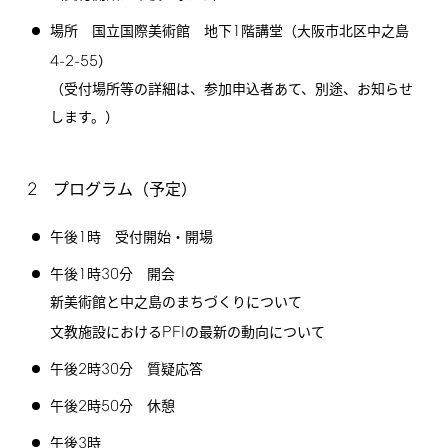
1
場所 国立国際美術館 地下
階講堂（大阪市北区中之島
4-2-55
）
（受付場所等の詳細は、参加申込者あて、別途、お知らせ
します。）
2
プログラム（予定）
1
午後
時 受付開始・開場
1
30
午後
時
分 開会
新美術館と中之島のまちづくりについて
PFI
文教施設における
の最新の動向について
2
30
午後
時
分 質疑応答
2
50
午後
時
分 休憩
3
午後
時