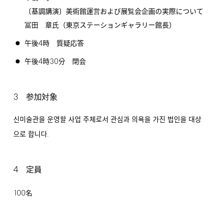
〔基調講演〕美術館運営および展覧会企画の実際について
冨田 章氏（東京ステーションギャラリー館長）
4
午後
時 質疑応答
4
30
午後
時
分 閉会
3
参加対象
신미술관을 운영할 사업 주체로서 관심과 의욕을 가진 법인을 대상
.
으로 합니다
4
定員
100
名