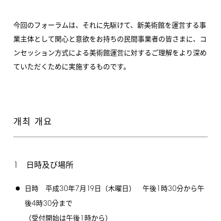
今回のフォーラムは、それに先駆けて、新美術館を運営する事
業主体として関心と意欲をお持ちの民間事業者の皆さまに、コ
ンセッション方式による美術館運営に対するご理解をより深め
ていただくために実施するものです。
개최 개요
1
日時及び場所
30
7
19
1
30
日時 平成
年
月
日（木曜日） 午後
時
分から午
4
30
後
時
分まで
1
（受付開始は午後
時から）