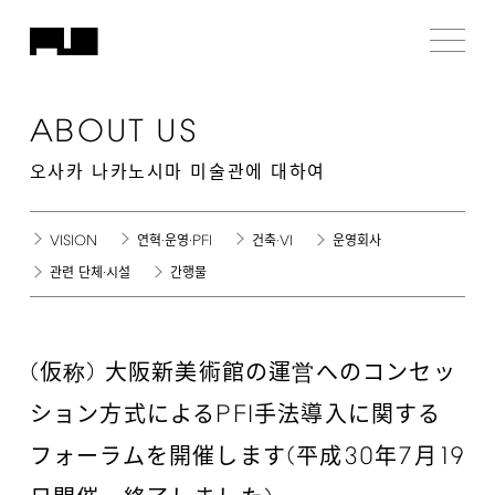
ABOUT
US
오사카 나카노시마 미술관에 대하여
VISION
PFI
VI
연혁·운영·
건축·
운영회사
관련 단체·시설
간행물
(
)
仮称
大阪新美術館の運営へのコンセッ
PFI
ション方式による
手法導入に関する
(
30
7
19
フォーラムを開催します
平成
年
月