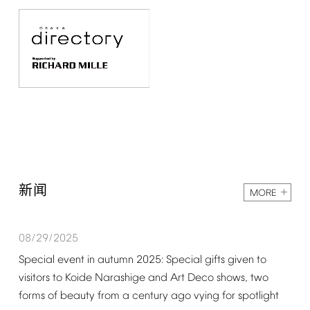
新闻
MORE
08/29/2025
Special
event
in
autumn
2025:
Special
gifts
given
to
visitors
to
Koide
Narashige
and
Art
Deco
shows,
two
forms
of
beauty
from
a
century
ago
vying
for
spotlight