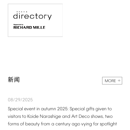
新闻
MORE
08/29/2025
Special
event
in
autumn
2025:
Special
gifts
given
to
visitors
to
Koide
Narashige
and
Art
Deco
shows,
two
forms
of
beauty
from
a
century
ago
vying
for
spotlight