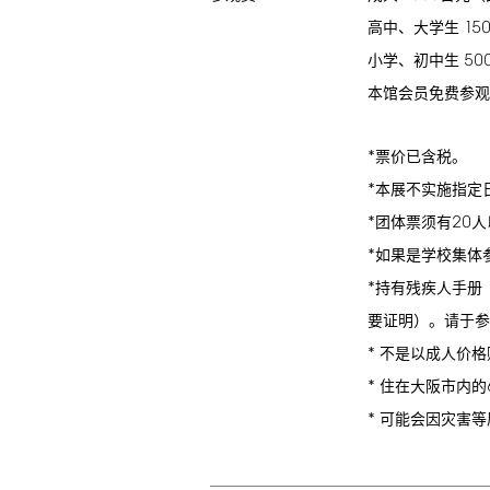
15
高中、大学生
50
小学、初中生
本馆会员免费参观
*
票价已含税。
*
本展不实施指定
*
20
团体票须有
人
*
如果是学校集体
*
持有残疾人手册
要证明）。请于参
*
不是以成人价格
*
住在大阪市内的
*
可能会因灾害等