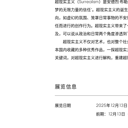
Surrealism
超现实主义（
）是安德烈·布
梦的无限力量的信任”。超现实主义的诞
向，如虚幻的氛围、笼罩日常事物的不安感
任而进行的创作行为。超现实主义带来了
及，可以说从政治和日常两个角度渗透到
超现实主义不仅对艺术，也对整个社会
本国内收藏的多种优秀作品，一探超现实
关键词，对超现实主义进行解构，重建超
展览信息
2025
12
13
年
月
日
展览日期
12
13
前期：
月
日