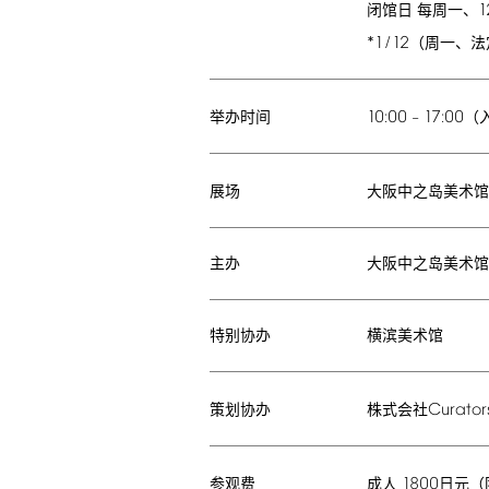
1
闭馆日 每周一、
*1/12
（周一、法
10:00
17:00
–
（
举办时间
大阪中之岛美术
展场
主办
大阪中之岛美术馆
特别协办
横滨美术馆
Curator
株式会社
策划协办
1800
成人
日元（
参观费