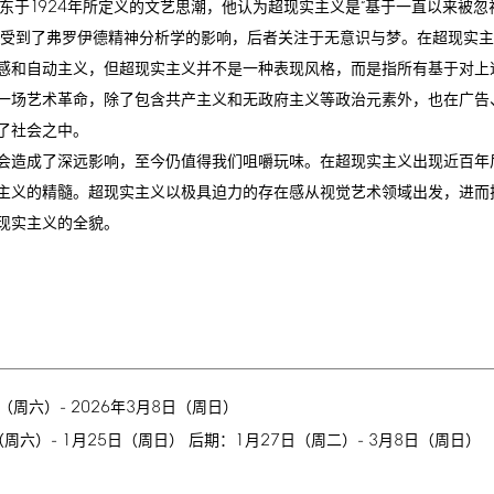
1924
勒东于
年所定义的文艺思潮，他认为超现实主义是“基于一直以来被忽
生受到了弗罗伊德精神分析学的影响，后者关注于无意识与梦。在超现实
和自动主义，但超现实主义并不是一种表现风格，而是指所有基于对上述“
一场艺术革命，除了包含共产主义和无政府主义等政治元素外，也在广告
了社会之中。
造成了深远影响，至今仍值得我们咀嚼玩味。在超现实主义出现近百年
主义的精髓。超现实主义以极具迫力的存在感从视觉艺术领域出发，进而
现实主义的全貌。
-
2026
3
8
（周六）
年
月
日（周日）
-
1
25
1
27
-
3
8
（周六）
月
日（周日） 后期：
月
日（周二）
月
日（周日）