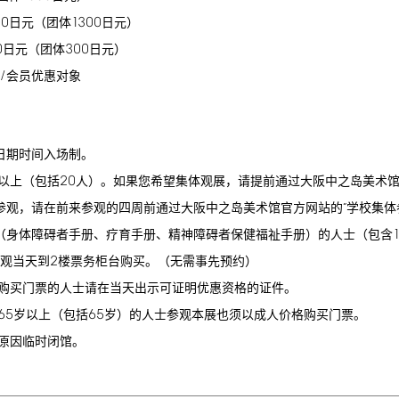
00
1300
日元（团体
日元）
0
300
日元（团体
日元）
/
会员优惠对象
日期时间入场制。
20
以上（包括
人）。如果您希望集体观展，请提前通过大阪中之岛美术
参观，请在前来参观的四周前通过大阪中之岛美术馆官方网站的“学校集体
（身体障碍者手册、疗育手册、精神障碍者保健福祉手册）的人士（包含
2
观当天到
楼票务柜台购买。（无需事先预约）
购买门票的人士请在当天出示可证明优惠资格的证件。
65
65
岁以上（包括
岁）的人士参观本展也须以成人价格购买门票。
原因临时闭馆。