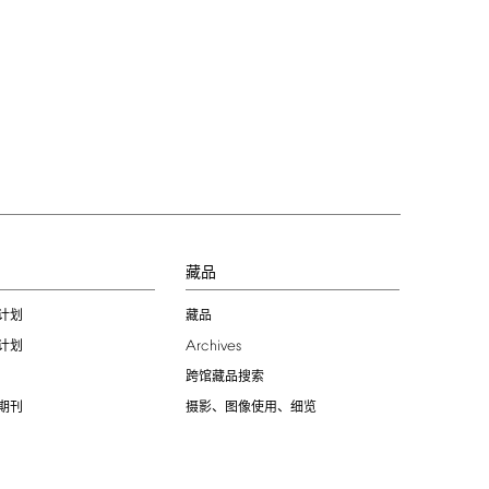
习
藏品
计划
藏品
Archives
计划
跨馆藏品搜索
期刊
摄影、图像使用、细览