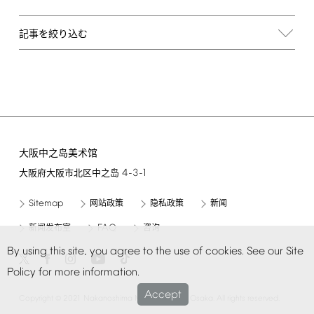
記事を絞り込む
大阪中之岛美术馆
4-3-1
大阪府大阪市北区中之岛
Sitemap
网站政策
隐私政策
新闻
FAQ
新闻发布室
咨询
By
using
this
site,
you
agree
to
the
use
of
cookies.
See
our
Site
Policy
for
more
information.
Accept
©
Copyright
2021
Nakanoshima
Museum
of
Art,
Osaka.
All
rights
reserved.