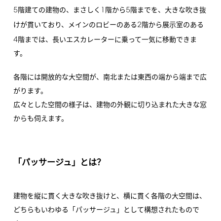
5
1
5
階建ての建物の、まさしく
階から
階までを、大きな吹き抜
2
けが貫いており、メインのロビーのある
階から展示室のある
4
階までは、長いエスカレーターに乗って一気に移動できま
す。
各階には開放的な大空間が、南北または東西の端から端まで広
がります。
広々とした空間の様子は、建物の外観に切り込まれた大きな窓
からも伺えます。
「パッサージュ」とは？
建物を縦に貫く大きな吹き抜けと、横に貫く各階の大空間は、
どちらもいわゆる「パッサージュ」として構想されたもので