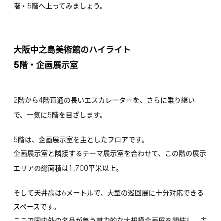
5
階・
階へ上ってみましょう。
大阪中之島美術館のハイライト
5
階・企画展示室
2
4
階から
階直通の長いエスカレーターを、さらに乗り継い
5
で、一気に
階を目ざします。
5
階は、企画展示室を主としたフロアです。
企画展示室と隣接するテーマ展示室を合わせて、この階の展示
1,700
エリアの総面積は
平米以上。
6
そして天井高は
メートルで、大型の巡回展に十分対応できる
スペースです。