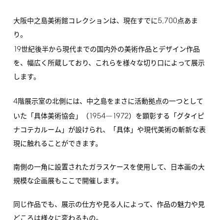
5,700
大阪中之島美術館コレクションは、現在すでに
点あま
り。
19
世紀後半から現代までの国内外の美術作品とデザイン作品
を、幅広く所蔵しており、これらを様々な切り口によって展示
します。
4
階展示室の北側には、中之島をまさに活動拠点の一つとして
1954
1972
いた「具体美術協会」（
―
）を顕彰する「グタイピ
ナコテカルーム」が設けられ、「具体」や現代美術の斬新な表
現に触れることができます。
南側の一角に設置されたガラスケースを使用して、日本画の大
規模な企画展もここで開催します。
同じ作品でも、展示の仕方や見る人によって、作品の魅力や見
どころは様々に変わるもの。