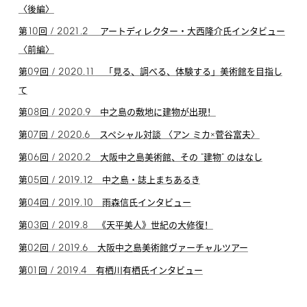
〈後編〉
10
/
2021.2
第
回
アートディレクター・大西隆介氏インタビュー
〈前編〉
09
/
2020.11
第
回
「見る、調べる、体験する」美術館を目指し
て
08
/
2020.9
第
回
中之島の敷地に建物が出現！
07
/
2020.6
第
回
スペシャル対談 〈アン ミカ×菅谷富夫〉
06
/
2020.2
"
"
第
回
大阪中之島美術館、その
建物
のはなし
05
/
2019.12
第
回
中之島・誌上まちあるき
04
/
2019.10
第
回
雨森信氏インタビュー
03
/
2019.8
第
回
《天平美人》世紀の大修復！
02
/
2019.6
第
回
大阪中之島美術館ヴァーチャルツアー
01
/
2019.4
第
回
有栖川有栖氏インタビュー