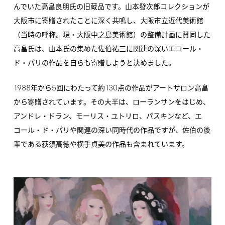
んでいた高畠良朋氏の旧蔵品です。山本發次郎コレクションが
大阪市に寄贈されたことに深く共鳴し、大阪市立近代美術館
（当時の呼称。現・大阪中之島美術館）の整備計画に賛同した
高畠氏は、山本氏の集めた佐伯祐三に関連の深いエコール・
ド・パリの作品を自らも寄贈しようと決めました。
1988
5
130
年から
回にわたって約
点の作品がアートサロン高畠
から寄贈されています。その大半は、ローランサンをはじめ、
アンドレ・ドラン、モーリス・ユトリロ、パスキンなど、エ
コール・ド・パリや関連の深い同時代の作品ですが、佐伯の後
輩である荻須高徳や横手貞美の作品も含まれています。