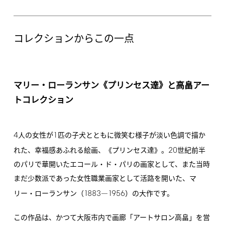
コレクションからこの一点
マリー・ローランサン《プリンセス達》と高畠アー
トコレクション
4
1
人の女性が
匹の子犬とともに微笑む様子が淡い色調で描か
20
れた、幸福感あふれる絵画、《プリンセス達》。
世紀前半
のパリで華開いたエコール・ド・パリの画家として、また当時
まだ少数派であった女性職業画家として活路を開いた、マ
1883
1956
リー・ローランサン（
―
）の大作です。
この作品は、かつて大阪市内で画廊「アートサロン高畠」を営