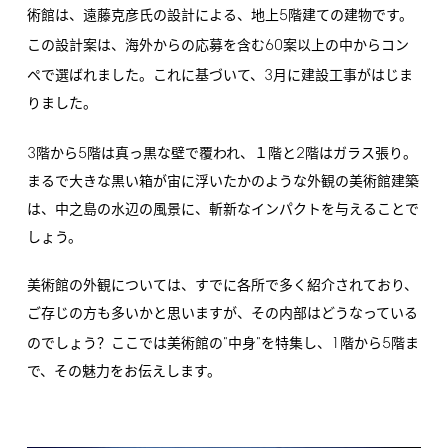
5
術館は、遠藤克彦氏の設計による、地上
階建ての建物です。
60
この設計案は、海外からの応募を含む
案以上の中からコン
3
ペで選ばれました。これに基づいて、
月に建設工事がはじま
りました。
3
5
2
階から
階は真っ黒な壁で覆われ、１階と
階はガラス張り。
まるで大きな黒い箱が宙に浮いたかのような外観の美術館建築
は、中之島の水辺の風景に、斬新なインパクトを与えることで
しょう。
美術館の外観については、すでに各所で多く紹介されており、
ご存じの方も多いかと思いますが、その内部はどうなっている
"
"
1
5
のでしょう？ここでは美術館の
中身
を特集し、
階から
階ま
で、その魅力をお伝えします。