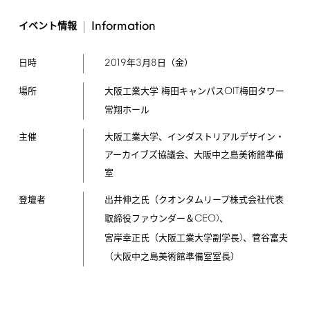
Information
イベント情報
2019
3
8
年
月
日（金）
日時
OIT
大阪工業大学 梅田キャンパス
梅田タワー
場所
常翔ホール
主催
大阪工業大学、インダストリアルデザイン・
アーカイブズ協議会、大阪中之島美術館準備
室
登壇者
出井伸之氏（クオンタムリープ株式会社代表
CEO)
取締役ファウンダー＆
、
)
宮岸幸正氏（大阪工業大学副学長
、菅谷富夫
（大阪中之島美術館準備室室長）