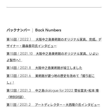
Back
Numbers
バックナンバー
16
/
2022.1
第
回
大阪中之島美術館のオリジナル家具、完成。デ
ザイナー・藤森泰司氏インタビュー
15
/
2021.10
第
回
大阪中之島美術館のオリジナル家具、いよい
よ製作へ！
14
/
2021.8
第
回
大阪中之島美術館が竣工しました
13
/
2021.6
第
回
美術館が建つ地の歴史を改めて「掘り起こ
!
し」
12
/
2021.3
dialogue
for
2022
第
回
中之島
菅谷富夫×松本 隆
〈特別対談〉
11
/
2021.2
第
回
アートディレクター・大西隆介氏インタビュー