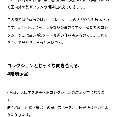
ここで国内外の名品が集う魅力的な大規模企画展を開催し、広
く国内外の美術ファンの期待に応えていきます。
この階では企画展のほか、コレクションの大型作品も展示され
6
ます。
メートルと言えばかなりの高さですが、私たちのコレ
5
クションには高さが
メートル近い作品もあるのです。これら
を間近で見たら、きっと圧巻です。
コレクションとじっくり向き合える、
4
階展示室
4
階は、大阪中之島美術館コレクションの展示が主となりま
す。
1,500
床面積約
平米以上の展示スペースが、吹き抜けを囲むよ
うに並びます。