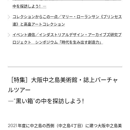
中を探訪しよう！―
コレクションからこの一点／マリー・ローランサン《プリンセス
達》と高畠アートコレクション
イベント通信／インダストリアルデザイン・アーカイブズ研究プ
ロジェクト シンポジウム「時代を生み出す創造力」
［特集］大阪中之島美術館・誌上バーチャ
ルツアー
"
"
―
黒い箱
の中を探訪しよう！
2021
4
年度に中之島の西側（中之島
丁目）に建つ大阪中之島美