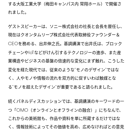
する大阪工業大学（梅田キャンパス内 常翔ホール）で開催さ
れました。
ゲストスピーカーは、ソニー株式会社の社長と会長を歴任し、
現在はクオンタムリープ株式会社代表取締役ファウンダー＆
CEO
を務める、出井伸之氏。基調講演で出井氏は、ブロック
IoT
チェーンや
などがけん引するテクノロジーの進歩、また産
業構造やビジネスの基盤の倍速的な変化にまず触れ、こうした
"
"
変化を経た現代では、従来のような
モノのデザイン
ではな
く、人やモノや情報の流れを双方的に促すいわば触媒とな
"
"
る
モノを超えたデザイン
が重要であると語られました。
続くパネルディスカッションでは、基調講演のキーワードの一
OMO
つ「
（オンラインとオフラインの融合）」にちなんで、
これからの美術館も、作品や資料を単に所蔵するだけではな
く、情報技術によってその価値を高め、広めなければとの意見