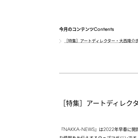
Contents
今月のコンテンツ
［特集］アートディレクター・大西隆介
［特集］アートディレク
NAKKA-NEWS
2022
『
』は
年早春に開