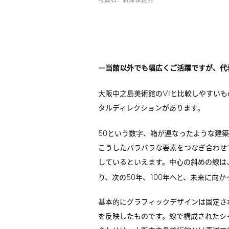
写真右：新津保建秀
―当館以外でも幅広くご活躍ですが、代
VI
大阪中之島美術館の
と比較しやすいも
タルディレクションがあります。
50
という数字、箱が連なったような建築
こうしたバラバラな要素をつなぎ合わせ
しているといえます。中心の斜めの線は
50
100
り、次の
年、
年へと、未来に向か
基本的にグラフィックデザインは固定さ
を反映したものです。線で構成されたシ