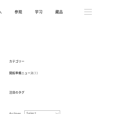
入
参观
学习
藏品
カテゴリー
(1)
開館準備ニュース
注目のタグ
Select