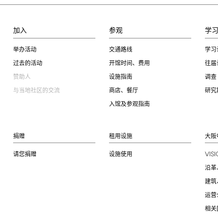
加入
参观
学
举办活动
交通路线
学习
过去的活动
开馆时间、费用
往届
赞助人
设施指南
调查
与当地社区的交流
商店、餐厅
研究
入馆及参观指南
捐赠
租用设施
大阪
VIS
请您捐赠
设施使用
沿革
建筑
运营
相关