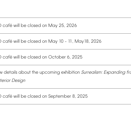
é
O
caf
will
be
closed
on
May
25,
2026
é
O
caf
will
be
closed
on
May
10
11,
May18,
2026
–
é
O
caf
will
be
closed
on
October
6,
2025
w
details
about
the
upcoming
exhibition
Surrealism:
Expanding
fr
terior
Design
é
O
caf
will
be
closed
on
September
8,
2025