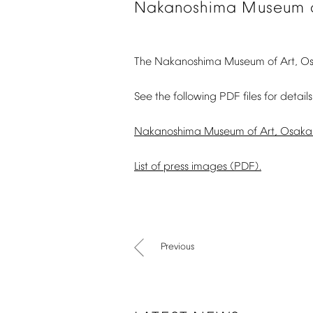
Nakanoshima
Museum
The
Nakanoshima
Museum
of
Art,
O
See
the
following
PDF
files
for
details
Nakanoshima
Museum
of
Art,
Osaka
List
of
press
images
(PDF).
Previous