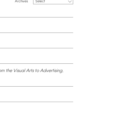
Select
om
the
Visual
Arts
to
Advertising,