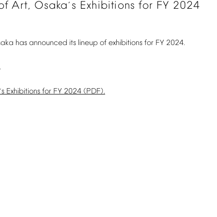
of
Art,
Osaka
s
Exhibitions
for
FY
2024
’
saka
has
announced
its
lineup
of
exhibitions
for
FY
2024.
.
s
Exhibitions
for
FY
2024
(PDF).
’