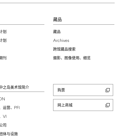
习
藏品
计划
藏品
Archives
计划
跨馆藏品搜索
期刊
摄影、图像使用、细览
中之岛美术馆简介
购票
ION
网上商城
PFI
、运营、
VI
、
公司
团体与设施