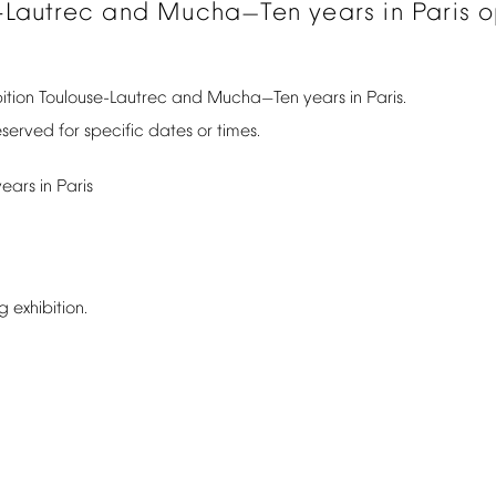
-Lautrec
and
Mucha
Ten
years
in
Paris
o
—
ition
Toulouse-Lautrec
and
Mucha
Ten
years
in
Paris.
—
eserved
for
specific
dates
or
times.
years
in
Paris
ng
exhibition.