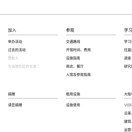
加入
参观
学
举办活动
交通路线
学习
过去的活动
开馆时间、费用
往届
赞助人
设施指南
调查
与当地社区的交流
商店、餐厅
研究
入馆及参观指南
捐赠
租用设施
大阪
VIS
请您捐赠
设施使用
沿革
建筑
运营