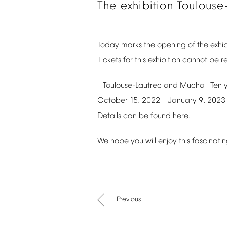
The
exhibition
Toulouse
Today
marks
the
opening
of
the
exhib
Tickets
for
this
exhibition
cannot
be
r
Toulouse-Lautrec
and
Mucha
Ten
–
—
October
15,
2022
January
9,
2023
–
Details
can
be
found
here
.
We
hope
you
will
enjoy
this
fascinati
Previous