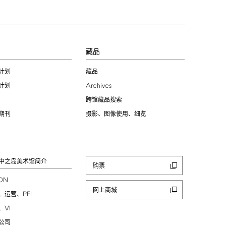
习
藏品
计划
藏品
Archives
计划
跨馆藏品搜索
期刊
摄影、图像使用、细览
中之岛美术馆简介
购票
ION
网上商城
PFI
、运营、
VI
、
公司