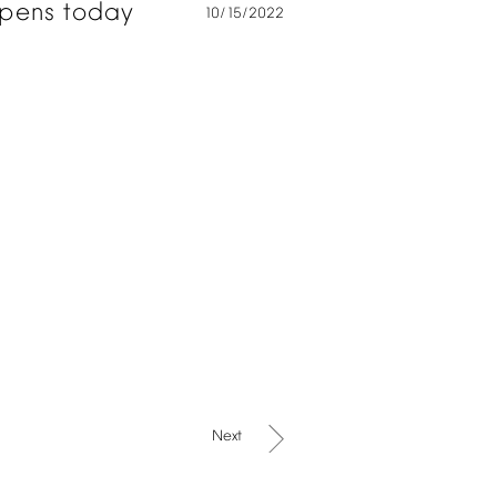
pens
today
10/15/2022
Next