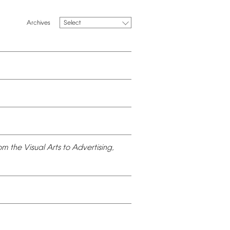
Select
om
the
Visual
Arts
to
Advertising,