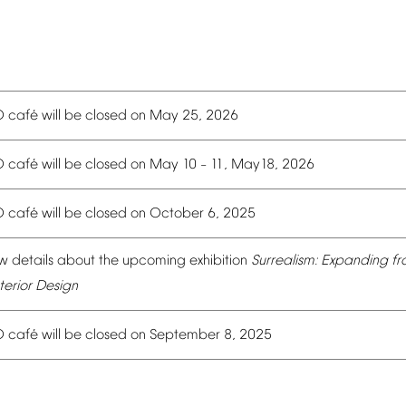
é
O
caf
will
be
closed
on
May
25,
2026
é
O
caf
will
be
closed
on
May
10
11,
May18,
2026
–
é
O
caf
will
be
closed
on
October
6,
2025
w
details
about
the
upcoming
exhibition
Surrealism:
Expanding
fr
terior
Design
é
O
caf
will
be
closed
on
September
8,
2025