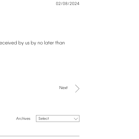
02/08/2024
received
by
us
by
no
later
than
Next
Select