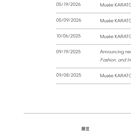
05/19/2026
é
Mus
e
KARAT
05/09/2026
é
Mus
e
KARAT
10/06/2025
é
Mus
e
KARAT
09/19/2025
Announcing
ne
Fashion,
and
In
09/08/2025
é
Mus
e
KARAT
展览