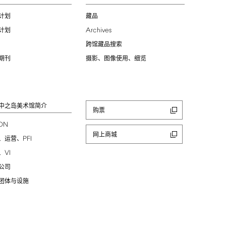
计划
藏品
Archives
计划
跨馆藏品搜索
期刊
摄影、图像使用、细览
中之岛美术馆简介
购票
ION
网上商城
PFI
、运营、
VI
、
公司
团体与设施