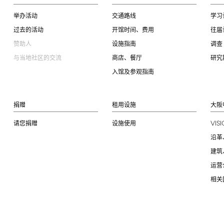
举办活动
交通路线
学习
过去的活动
开馆时间、费用
往届
赞助人
设施指南
调查
与当地社区的交流
商店、餐厅
研究
入馆及参观指南
捐赠
租用设施
大阪
VIS
请您捐赠
设施使用
沿革
建筑
运营
相关