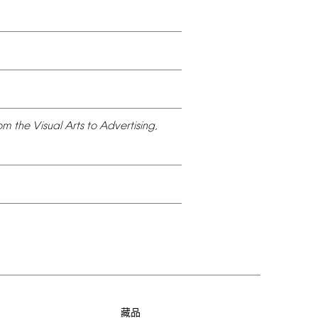
om
the
Visual
Arts
to
Advertising,
习
藏品