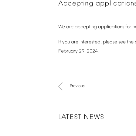
Accepting
application
We
are
accepting
applications
for
m
If
you
are
interested,
please
see
the
February
29,
2024.
Previous
LATEST
NEWS