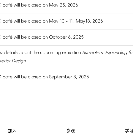
é
O
caf
will
be
closed
on
May
25,
2026
é
O
caf
will
be
closed
on
May
10
11,
May18,
2026
–
é
O
caf
will
be
closed
on
October
6,
2025
w
details
about
the
upcoming
exhibition
Surrealism:
Expanding
fr
terior
Design
é
O
caf
will
be
closed
on
September
8,
2025
加入
参观
学