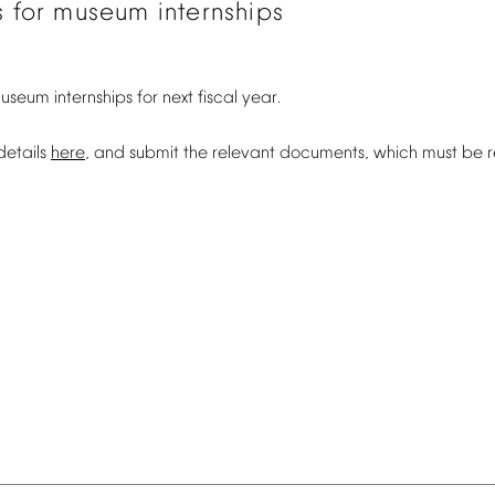
s
for
museum
internships
useum
internships
for
next
fiscal
year.
details
here
,
and
submit
the
relevant
documents,
which
must
be