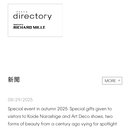
新聞
MORE
08/29/2025
Special
event
in
autumn
2025:
Special
gifts
given
to
visitors
to
Koide
Narashige
and
Art
Deco
shows,
two
forms
of
beauty
from
a
century
ago
vying
for
spotlight