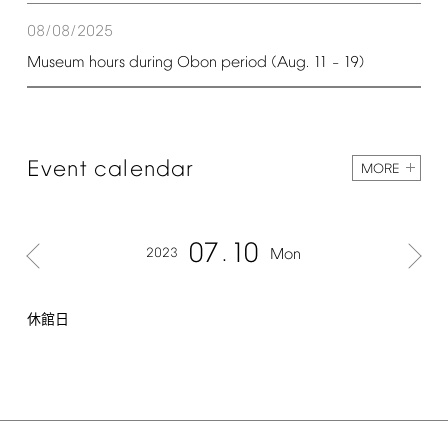
08/08/2025
Museum
hours
during
Obon
period
(Aug.
11
19)
–
Event
calendar
MORE
07
10
2023
Mon
休館日