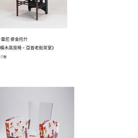
·雷尼·麥金托什
圓橫木高背椅，亞皆老街茶室》
97
年