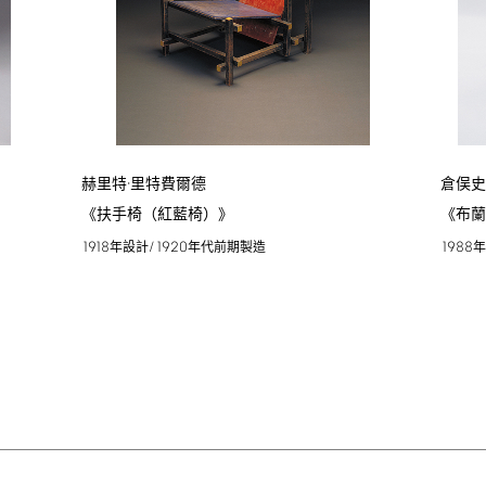
赫里特·里特費爾德
倉俣
《扶手椅（紅藍椅）》
《布
1918
/1920
1988
年設計
年代前期製造