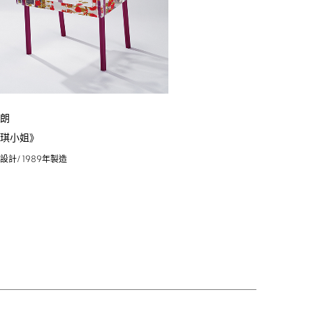
史朗
蘭琪小姐》
/1989
年設計
年製造