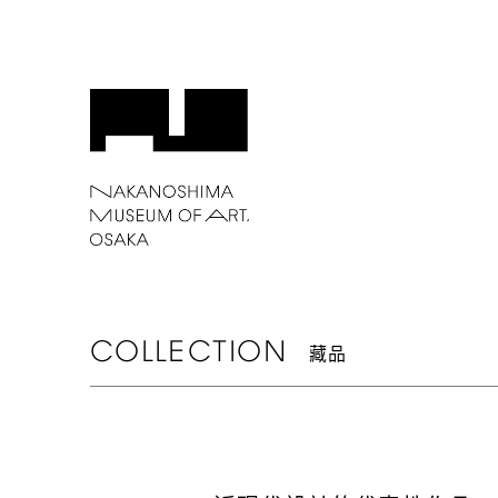
COLLECTION
藏品