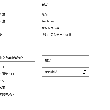
習
藏品
計畫
藏品
Archives
計畫
跨館藏品搜尋
期刊
攝影、圖像使用、細覽
中之島美術館簡介
購票
ION
網路商城
PFI
、運營、
VI
、
公司
團體與設施