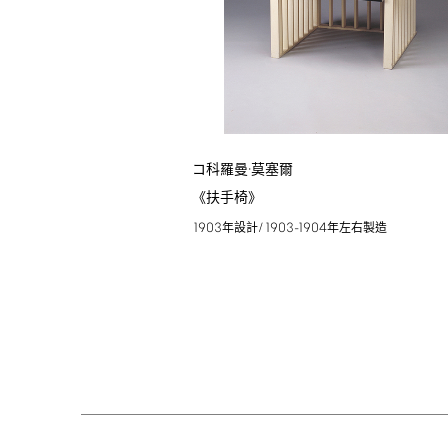
コ科羅曼·莫塞爾
《扶手椅》
1903
/1903-1904
年設計
年左右製造