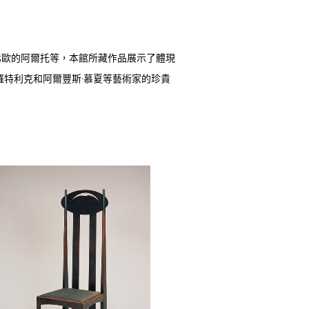
北歐的阿爾托等，本館所藏作品展示了體現
羅特利克和阿爾豐斯·慕夏等藝術家的珍貴