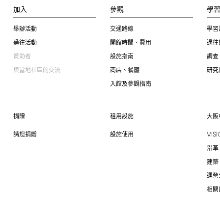
加入
參觀
學
舉辦活動
交通路線
學習
過往活動
開館時間、費用
過往
贊助者
設施指南
調查
與當地社區的交流
商店、餐廳
研究
入館及參觀指南
捐贈
租用設施
大阪
VIS
請您捐贈
設施使用
沿革
建築
運營
相關