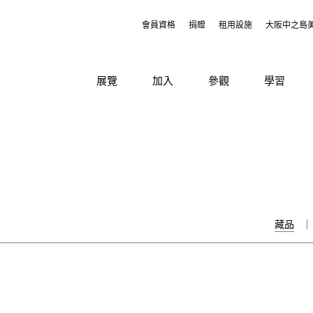
會員資格
捐贈
租用設施
大阪中之島
展覽
加入
參觀
學習
藏品