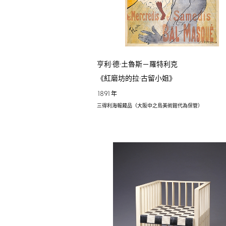
亨利·德·土魯斯－羅特利克
《紅磨坊的拉·古留小姐》
1891
年
三得利海報藏品（大阪中之島美術館代為保管）