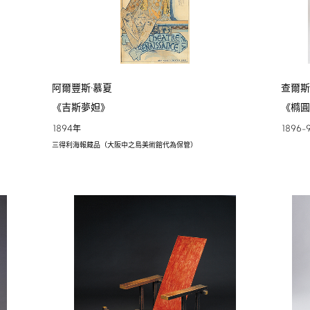
阿爾豐斯·慕夏
查爾斯
《吉斯夢妲》
《橢
1894
1896
年
–
三得利海報藏品（大阪中之島美術館代為保管）