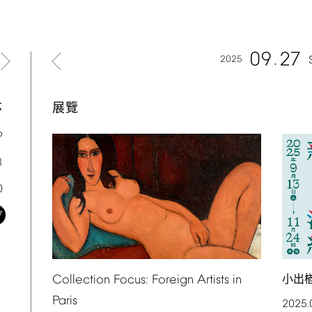
09
27
2025
六
展覽
6
3
0
7
小出
Collection
Focus:
Foreign
Artists
in
Paris
2025.