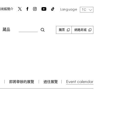
Language
美術館簡介
TC
藏品
購票
網路商城
Event
calendar
即將舉辦的展覽
過往展覽