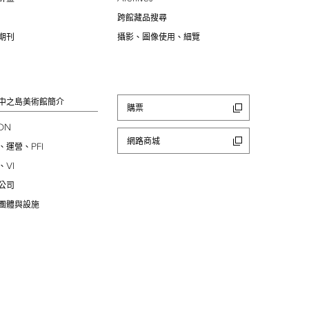
跨館藏品搜尋
期刊
攝影、圖像使用、細覽
中之島美術館簡介
購票
ION
網路商城
PFI
、運營、
VI
、
公司
團體與設施