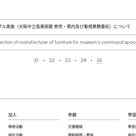
ザル実施（大阪中之島美術館 券売・案内及び看視業務委託）について
lection
of
manufacturer
of
furniture
for
museum
s
communal
spac
’
21
22
23
24
25
加入
參觀
學
舉辦活動
交通路線
學習
過往活動
開館時間、費用
過往