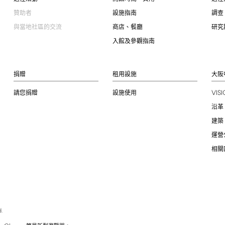
贊助者
設施指南
調查
與當地社區的交流
商店、餐廳
研究
入館及參觀指南
捐贈
租用設施
大阪
VIS
請您捐贈
設施使用
沿革
建築
運營
相關
.