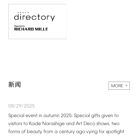
新闻
MORE
08/29/2025
Special
event
in
autumn
2025:
Special
gifts
given
to
visitors
to
Koide
Narashige
and
Art
Deco
shows,
two
forms
of
beauty
from
a
century
ago
vying
for
spotlight