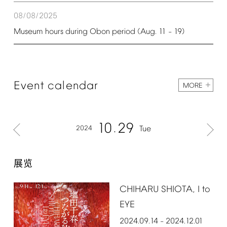
08/08/2025
Museum
hours
during
Obon
period
(Aug.
11
19)
–
Event
calendar
MORE
10
29
2024
Tue
展览
CHIHARU
SHIOTA,
I
to
EYE
2024.09.14
2024.12.01
–