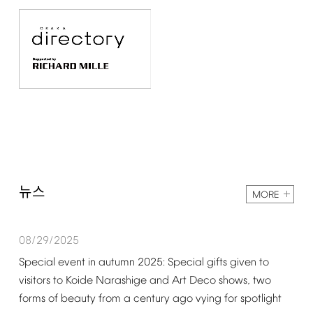
뉴스
MORE
08/29/2025
Special
event
in
autumn
2025:
Special
gifts
given
to
visitors
to
Koide
Narashige
and
Art
Deco
shows,
two
forms
of
beauty
from
a
century
ago
vying
for
spotlight