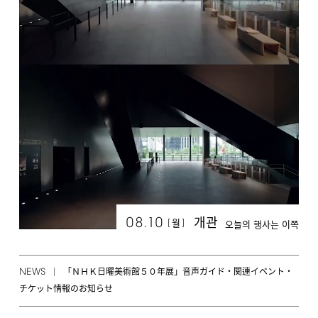
08.10
개관
[
]
월
오늘의 행사는 이쪽
NEWS
「ＮＨＫ日曜美術館５０年展」音声ガイド・関連イベント・
チケット情報のお知らせ