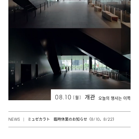
08.10
개관
[
]
월
오늘의 행사는 이쪽
NEWS
8/10
8/22
ミュゼカラト 臨時休業のお知らせ（
、
）