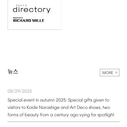
뉴스
MORE
08/29/2025
Special
event
in
autumn
2025:
Special
gifts
given
to
visitors
to
Koide
Narashige
and
Art
Deco
shows,
two
forms
of
beauty
from
a
century
ago
vying
for
spotlight