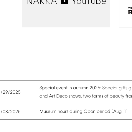
Special
event
in
autumn
2025:
Special
gifts
g
8/29/2025
and
Art
Deco
shows,
two
forms
of
beauty
fr
Museum
hours
during
Obon
period
(Aug.
11
8/08/2025