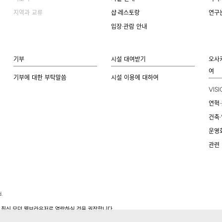
지역과 교류
샵·레스토랑
연구
입장·관람 안내
기부
시설 대여받기
오사
여
기부에 대한 부탁말씀
시설 이용에 대하여
VIS
연혁·
건축·
운영
관련
.
.
 최신 모던 웹브라우저로 열람하실 것을 권장합니다