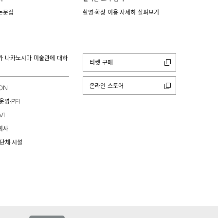
논문집
촬영·화상 이용·자세히 살펴보기
카 나카노시마 미술관에 대하
티켓 구매
온라인 스토어
ION
PFI
운영·
VI
회사
 단체·시설