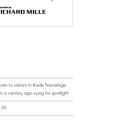
iven
to
visitors
to
Koide
Narashige
om
a
century
ago
vying
for
spotlight
19)
–