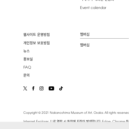
Event
calendar
멤버십
웹사이트 운영방침
개인정보 보호방침
멤버십
뉴스
홍보실
FAQ
문의
©
Copyright
2021
Nakanoshima
Museum
of
Art,
Osaka.
All
rights
reserved
Internet
Explorer
11
.
Edge,
Chrome
로 열람 시 동작에 지장이 발생합니다
등