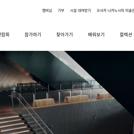
멤버십
기부
시설 대여받기
오사카 나카노시마 미술
전람회
참가하기
찾아가기
배워보기
컬렉션