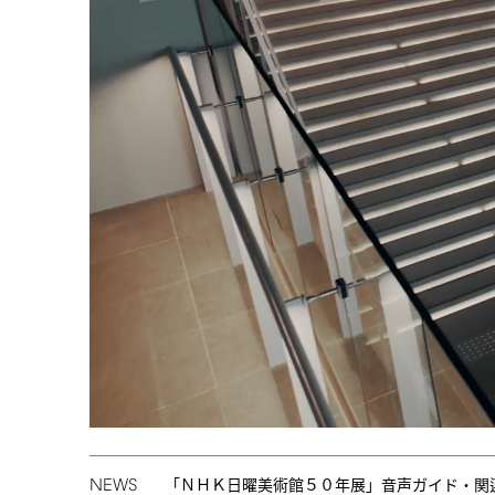
NEWS
「ＮＨＫ日曜美術館５０年展」音声ガイド・関