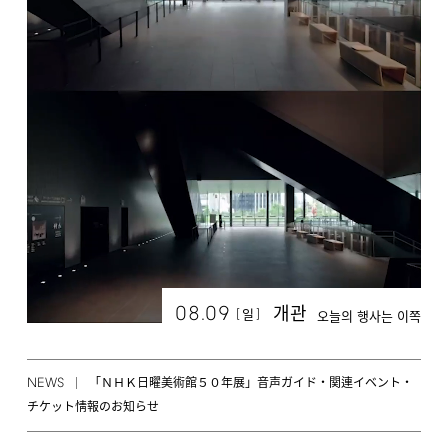
08.09
개관
[
]
일
오늘의 행사는 이쪽
NEWS
「ＮＨＫ日曜美術館５０年展」音声ガイド・関連イベント・
チケット情報のお知らせ