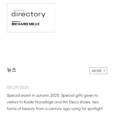
뉴스
MORE
08/29/2025
Special
event
in
autumn
2025:
Special
gifts
given
to
visitors
to
Koide
Narashige
and
Art
Deco
shows,
two
forms
of
beauty
from
a
century
ago
vying
for
spotlight