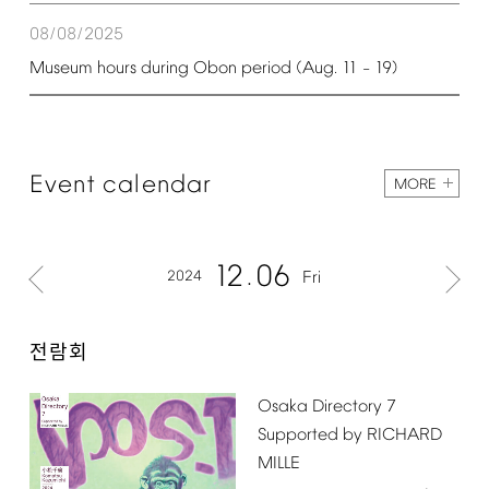
08/08/2025
Museum
hours
during
Obon
period
(Aug.
11
19)
–
Event
calendar
MORE
12
06
2024
Fri
전람회
Osaka
Directory
7
Supported
by
RICHARD
MILLE