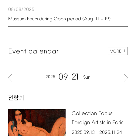
08/08/2025
Museum
hours
during
Obon
period
(Aug.
11
19)
–
Event
calendar
MORE
09
21
2025
Sun
전람회
Collection
Focus:
Foreign
Artists
in
Paris
2025.09.13
2025.11.24
–