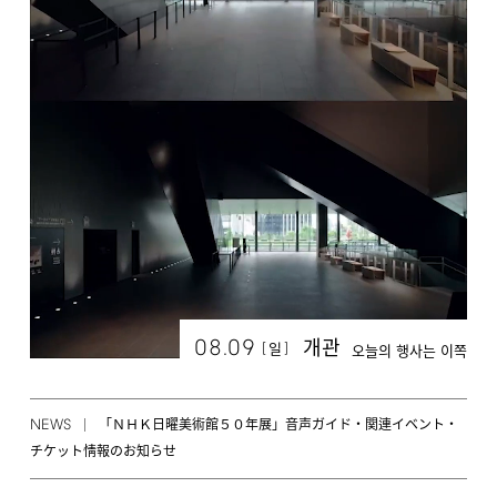
08.09
개관
[
]
일
오늘의 행사는 이쪽
NEWS
「ＮＨＫ日曜美術館５０年展」音声ガイド・関連イベント・
チケット情報のお知らせ