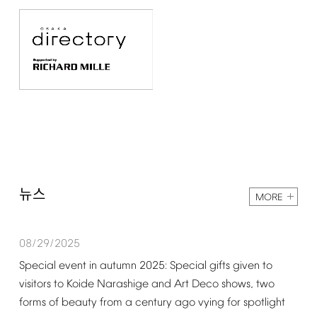
뉴스
MORE
08/29/2025
Special
event
in
autumn
2025:
Special
gifts
given
to
visitors
to
Koide
Narashige
and
Art
Deco
shows,
two
forms
of
beauty
from
a
century
ago
vying
for
spotlight