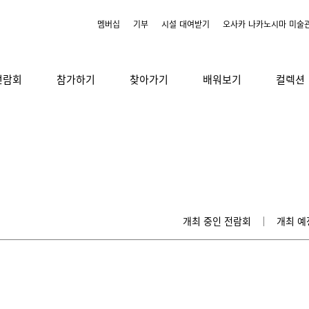
멤버십
기부
시설 대여받기
오사카 나카노시마 미술
전람회
참가하기
찾아가기
배워보기
컬렉션
개최 중인 전람회
개최 예