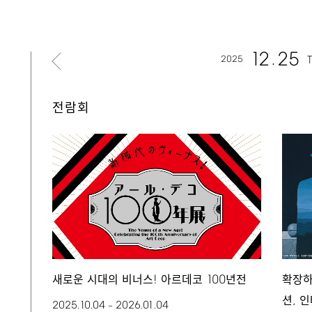
12
25
2025
전람회
!
100
새로운 시대의 비너스
아르데코
년전
확장하
,
션
인
2025.10.04
2026.01.04
–