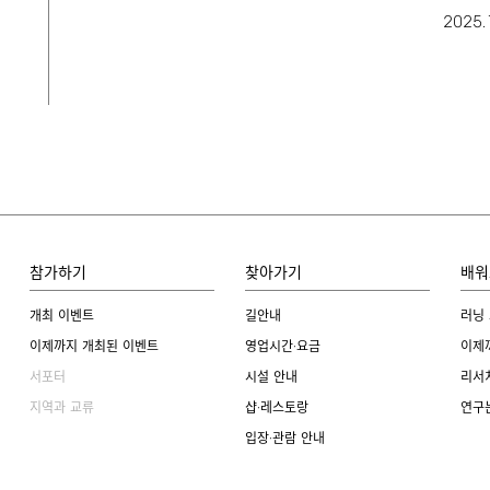
2025.
참가하기
찾아가기
배워
개최 이벤트
길안내
러닝
이제까지 개최된 이벤트
영업시간·요금
이제
서포터
시설 안내
리서
지역과 교류
샵·레스토랑
연구
입장·관람 안내