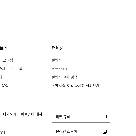
보기
컬렉션
 프로그램
컬렉션
Archives
까지 프로그램
치
컬렉션 교차 검색
논문집
촬영·화상 이용·자세히 살펴보기
카 나카노시마 미술관에 대하
티켓 구매
온라인 스토어
ION