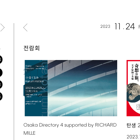
11
24
2023
토
전람회
4
1
8
5
Osaka
Directory
4
supported
by
RICHARD
탄생
MILLE
2023.