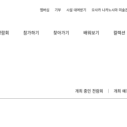
멤버십
기부
시설 대여받기
오사카 나카노시마 미술
전람회
참가하기
찾아가기
배워보기
컬렉션
개최 중인 전람회
개최 예