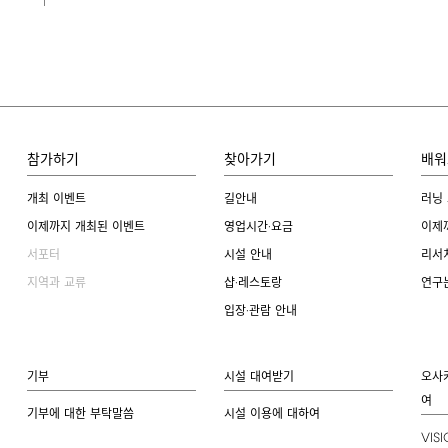
참가하기
찾아가기
배워
개최 이벤트
길안내
러닝
이제까지 개최된 이벤트
영업시간·요금
이제
서포터
시설 안내
리서
지역과 교류
샵·레스토랑
연구
입장·관람 안내
기부
시설 대여받기
오사
여
기부에 대한 부탁말씀
시설 이용에 대하여
VIS