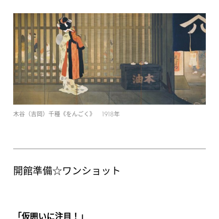
1918
木谷（吉岡）千種《をんごく》
年
開館準備☆ワンショット
「仮囲いに注目！」