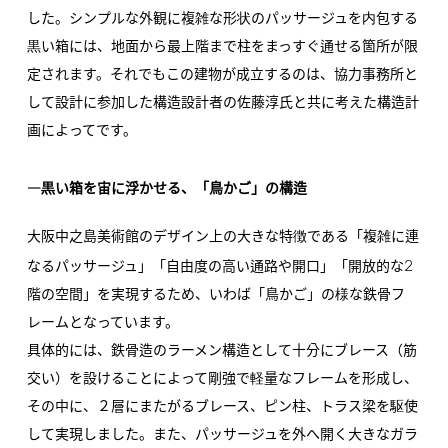
した。シンプルな外観に複雑な形状のパッサージュを内包する
黒い箱には、地面から最上階まで柱をまっすぐ通せる箇所が限
定されます。それでもこの建物が成立するのは、協力事務所と
して設計に参加した構造設計者の佐藤淳氏と共に考えた構造計
画によってです。
―黒い箱を宙に浮かせる、「鳥かご」の構造
大阪中之島美術館のデザイン上の大きな特徴である「複雑に連
2
なるパッサージュ」「自由度の高い通路や開口」「開放的な
階の空間」を実現するため、いわば「鳥かご」の様な鉄骨フ
レームとなっています。
具体的には、鉄骨造のラーメン構造として十分にブレース（筋
交い）を設けることによって剛強で軽量なフレームを形成し、
その中に、２層にまたがるブレース、ピン柱、トラス梁を駆使
して実現しました。また、パッサージュを外へ開く大きなガラ