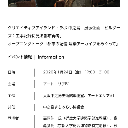
クリエイティブアイランド・ラボ 中之島 展示企画「ビルダー
ズ：工事記録に見る都市再考」
オープニングトーク「都市の記憶 建築アーカイブをめぐって」
Information
イベント情報
2020
1
24
19:00
21:00
年
月
日（金）
－
日時
B1
アートエリア
会場
B1
大阪中之島美術館準備室、アートエリア
主催
共催
中之島まちみらい協議会
登壇者
高岡伸一氏（近畿大学建築学部准教授）、齋
藤歩氏（京都大学総合博物館特定助教）、秋