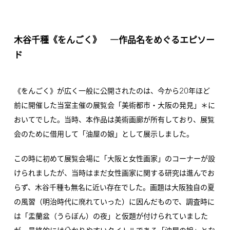
木谷千種《をんごく》 ―作品名をめぐるエピソー
ド
20
《をんごく》が広く一般に公開されたのは、今から
年ほど
前に開催した当室主催の展覧会「美術都市・大阪の発見」＊に
おいてでした。当時、本作品は美術画廊が所有しており、展覧
会のために借用して「油屋の娘」として展示しました。
この時に初めて展覧会場に「大阪と女性画家」のコーナーが設
けられましたが、当時はまだ女性画家に関する研究は進んでお
らず、木谷千種も無名に近い存在でした。画題は大阪独自の夏
の風習（明治時代に廃れていった）に因んだもので、調査時に
は「盂蘭盆（うらぼん）の夜」と仮題が付けられていました