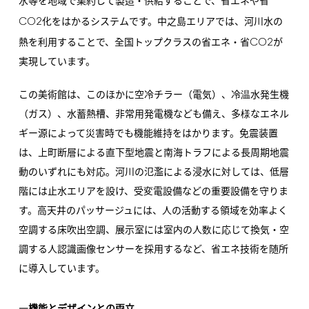
水等を地域で集約して製造・供給することで、省エネや省
CO2
化をはかるシステムです。中之島エリアでは、河川水の
CO2
熱を利用することで、全国トップクラスの省エネ・省
が
実現しています。
この美術館は、このほかに空冷チラー（電気）、冷温水発生機
（ガス）、水蓄熱槽、非常用発電機なども備え、多様なエネル
ギー源によって災害時でも機能維持をはかります。免震装置
は、上町断層による直下型地震と南海トラフによる長周期地震
動のいずれにも対応。河川の氾濫による浸水に対しては、低層
階には止水エリアを設け、受変電設備などの重要設備を守りま
す。高天井のパッサージュには、人の活動する領域を効率よく
空調する床吹出空調、展示室には室内の人数に応じて換気・空
調する人認識画像センサーを採用するなど、省エネ技術を随所
に導入しています。