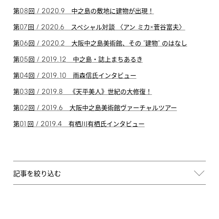
08
/
2020.9
第
回
中之島の敷地に建物が出現！
07
/
2020.6
第
回
スペシャル対談 〈アン ミカ×菅谷富夫〉
06
/
2020.2
"
"
第
回
大阪中之島美術館、その
建物
のはなし
05
/
2019.12
第
回
中之島・誌上まちあるき
04
/
2019.10
第
回
雨森信氏インタビュー
03
/
2019.8
第
回
《天平美人》世紀の大修復！
02
/
2019.6
第
回
大阪中之島美術館ヴァーチャルツアー
01
/
2019.4
第
回
有栖川有栖氏インタビュー
記事を絞り込む