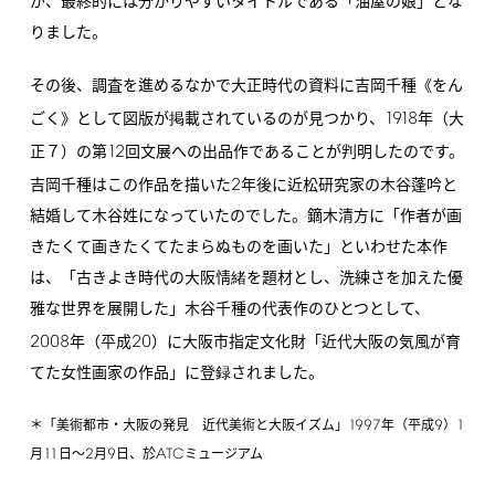
が、最終的には分かりやすいタイトルである「油屋の娘」とな
りました。
その後、調査を進めるなかで大正時代の資料に吉岡千種《をん
1918
ごく》として図版が掲載されているのが見つかり、
年（大
12
正７）の第
回文展への出品作であることが判明したのです。
2
吉岡千種はこの作品を描いた
年後に近松研究家の木谷蓬吟と
結婚して木谷姓になっていたのでした。鏑木清方に「作者が画
きたくて画きたくてたまらぬものを画いた」といわせた本作
は、「古きよき時代の大阪情緒を題材とし、洗練さを加えた優
雅な世界を展開した」木谷千種の代表作のひとつとして、
2008
20
年（平成
）に大阪市指定文化財「近代大阪の気風が育
てた女性画家の作品」に登録されました。
1997
9
1
＊「美術都市・大阪の発見 近代美術と大阪イズム」
年（平成
）
11
2
9
ATC
月
日～
月
日、於
ミュージアム