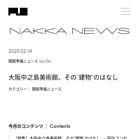
2020.02.14
Vol.06
開館準備ニュース
"
"
大阪中之島美術館、その
建物
のはなし
カテゴリー：
開館準備ニュース
Contents
今月のコンテンツ
"
"
［特集］大阪中之島美術館、その
建物
のはなし ― 設計コンセ