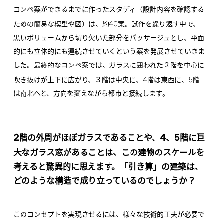
コンペ案ができるまでに作ったスタディ（設計内容を確認する
40
ための簡易な模型や図）は、約
案。試作を繰り返す中で、
黒いボリュームから切り欠いた部分をパッサージュとし、平面
的にも立体的にも連続させていくという案を発展させていきま
した。最終的なコンペ案では、ガラスに囲われた２階を中心に
4
5
吹き抜けが上下に広がり、３階は中央に、
階は東西に、
階
は南北へと、方向を変えながら都市と接続します。
2
4
5
階の外周がほぼガラスであることや、
、
階に巨
大なガラス窓があることは、この建物のスケールを
考えると驚異的に思えます。「引き算」の建築は、
どのような構造で成り立っているのでしょうか？
このコンセプトを実現させるには、様々な技術的工夫が必要で