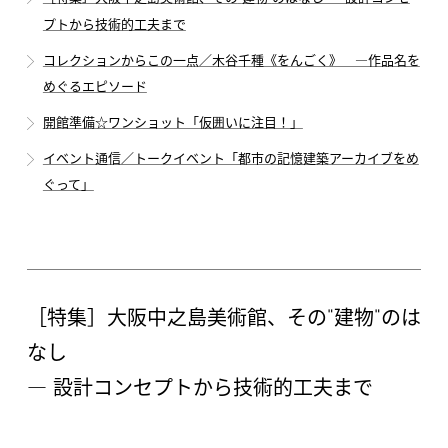
プトから技術的工夫まで
コレクションからこの一点／木谷千種《をんごく》 ―作品名を
めぐるエピソード
開館準備☆ワンショット「仮囲いに注目！」
イベント通信／トークイベント「都市の記憶建築アーカイブをめ
ぐって」
"
"
［特集］大阪中之島美術館、その
建物
のは
なし
― 設計コンセプトから技術的工夫まで