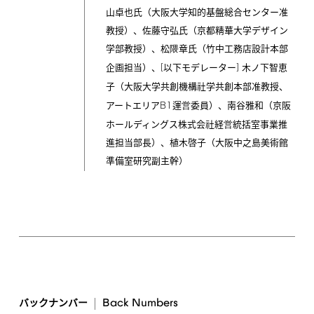
山卓也氏（大阪大学知的基盤総合センター准
教授）、佐藤守弘氏（京都精華大学デザイン
学部教授）、松隈章氏（竹中工務店設計本部
[
]
企画担当）、
以下モデレーター
木ノ下智恵
子（大阪大学共創機構社学共創本部准教授、
B1
アートエリア
運営委員）、南谷雅和（京阪
ホールディングス株式会社経営統括室事業推
進担当部長）、植木啓子（大阪中之島美術館
準備室研究副主幹）
Back
Numbers
バックナンバー