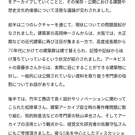
をアーカイブしていくことと、その保存・公開における課題や
歴史文化的価値について活発な議論が交わされました。
前半は二つのレクチャーを通じて、現状についての問題提起が
なされました。建築家の高岡伸一さんからは、大阪では、大正
期などの近代建築に再び注目が集まる一方で、高度成長期から
70
年代にかけての建築群は建て替えられ、記憶や記録から抜
け落ちていっているという状況が紹介されました。アーキビス
トの齋藤歩さんからは、実際に目にすることができる建築物に
対し、一般的には公開されていない資料を取り扱う専門家の役
割についてお話がありました。
後半では、竹中工務店で長く設計やリノベーションに関わって
こられた松隈章さん、建築アーカイブ設立時の著作権問題に取
り組む、知的財産法などの専門家の秋山卓也さん、そしてアー
カイブの活用という観点から、視覚文化研究者の佐藤守弘さん
5
にもご登壇頂きました。彼ら
名を中心としたディスカッショ