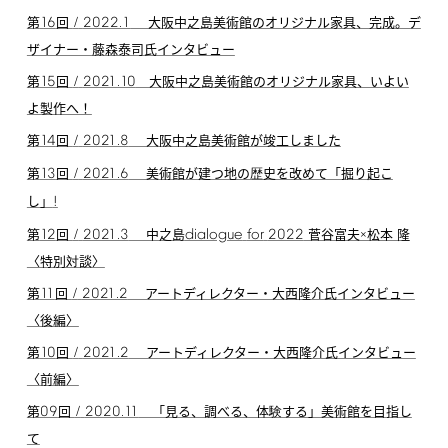
16
/
2022.1
第
回
大阪中之島美術館のオリジナル家具、完成。デ
ザイナー・藤森泰司氏インタビュー
15
/
2021.10
第
回
大阪中之島美術館のオリジナル家具、いよい
よ製作へ！
14
/
2021.8
第
回
大阪中之島美術館が竣工しました
13
/
2021.6
第
回
美術館が建つ地の歴史を改めて「掘り起こ
!
し」
12
/
2021.3
dialogue
for
2022
第
回
中之島
菅谷富夫×松本 隆
〈特別対談〉
11
/
2021.2
第
回
アートディレクター・大西隆介氏インタビュー
〈後編〉
10
/
2021.2
第
回
アートディレクター・大西隆介氏インタビュー
〈前編〉
09
/
2020.11
第
回
「見る、調べる、体験する」美術館を目指し
て