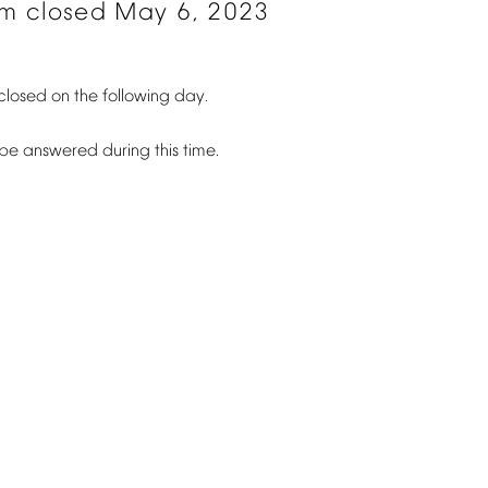
om
closed
May
6,
2023
closed
on
the
following
day.
be
answered
during
this
time.