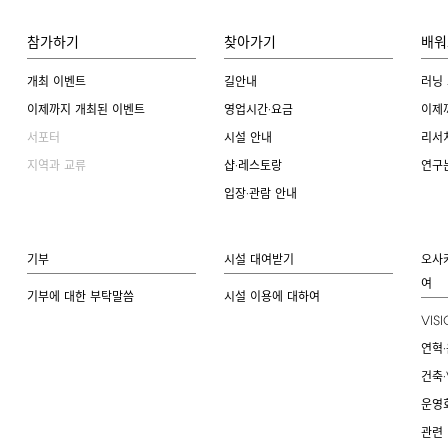
참가하기
찾아가기
배워
개최 이벤트
길안내
러닝
이제까지 개최된 이벤트
영업시간·요금
이제
서포터
시설 안내
리서
지역과 교류
샵·레스토랑
연구
입장·관람 안내
기부
시설 대여받기
오사
여
기부에 대한 부탁말씀
시설 이용에 대하여
VIS
연혁·
건축·
운영
관련