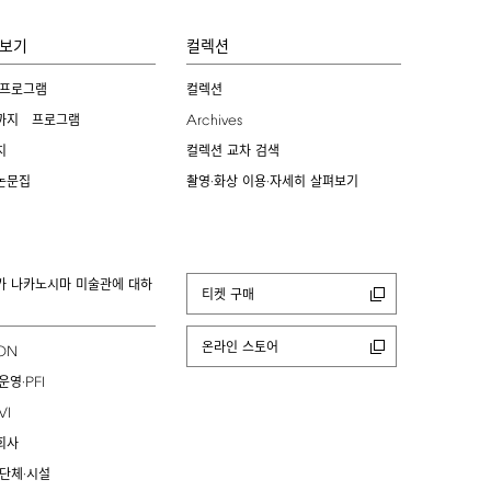
보기
컬렉션
 프로그램
컬렉션
Archives
까지 프로그램
치
컬렉션 교차 검색
논문집
촬영·화상 이용·자세히 살펴보기
카 나카노시마 미술관에 대하
티켓 구매
온라인 스토어
ION
PFI
운영·
VI
회사
 단체·시설