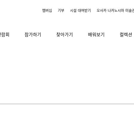
멤버십
기부
시설 대여받기
오사카 나카노시마 미술
전람회
참가하기
찾아가기
배워보기
컬렉션