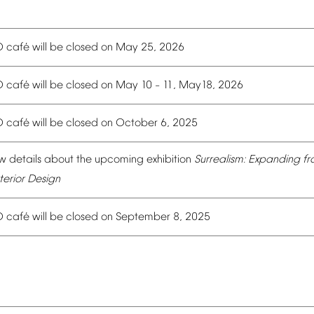
é
O
caf
will
be
closed
on
May
25,
2026
é
O
caf
will
be
closed
on
May
10
11,
May18,
2026
–
é
O
caf
will
be
closed
on
October
6,
2025
w
details
about
the
upcoming
exhibition
Surrealism:
Expanding
fr
terior
Design
é
O
caf
will
be
closed
on
September
8,
2025