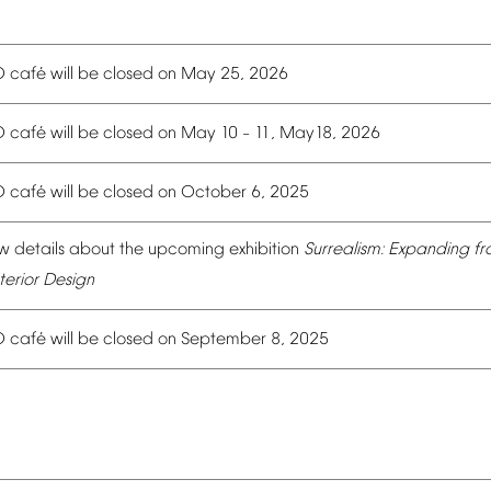
é
O
caf
will
be
closed
on
May
25,
2026
é
O
caf
will
be
closed
on
May
10
11,
May18,
2026
–
é
O
caf
will
be
closed
on
October
6,
2025
w
details
about
the
upcoming
exhibition
Surrealism:
Expanding
fr
terior
Design
é
O
caf
will
be
closed
on
September
8,
2025