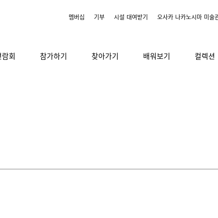
멤버십
기부
시설 대여받기
오사카 나카노시마 미술
전람회
참가하기
찾아가기
배워보기
컬렉션