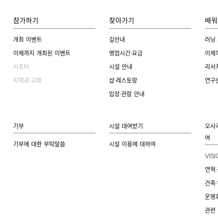
참가하기
찾아가기
배워
개최 이벤트
길안내
러닝
이제까지 개최된 이벤트
영업시간·요금
이제
서포터
시설 안내
리서
지역과 교류
샵·레스토랑
연구
입장·관람 안내
기부
시설 대여받기
오사
여
기부에 대한 부탁말씀
시설 이용에 대하여
VIS
연혁·
건축·
운영
관련