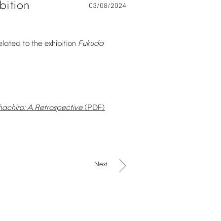
bition
03/08/2024
elated
to
the
exhibition
Fukuda
hachiro:
A
Retrospective
(PDF)
Next