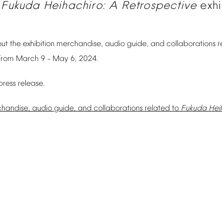
Fukuda
Heihachiro:
A
Retrospective
exhi
ut
the
exhibition
merchandise,
audio
guide,
and
collaborations
r
from
March
9
May
6,
2024.
–
press
release.
handise,
audio
guide,
and
collaborations
related
to
Fukuda
Hei