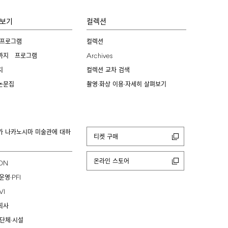
보기
컬렉션
 프로그램
컬렉션
Archives
까지 프로그램
치
컬렉션 교차 검색
논문집
촬영·화상 이용·자세히 살펴보기
카 나카노시마 미술관에 대하
티켓 구매
온라인 스토어
ION
PFI
운영·
VI
회사
 단체·시설