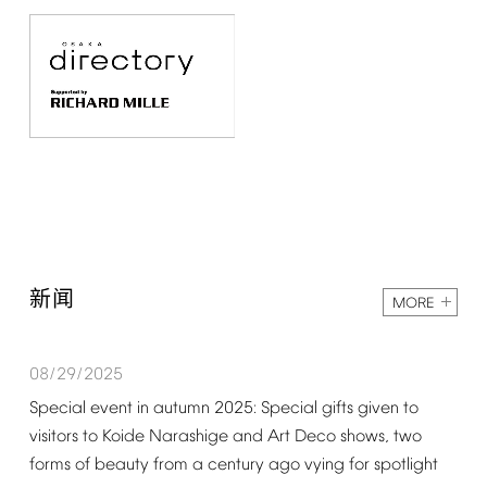
新闻
MORE
08/29/2025
Special
event
in
autumn
2025:
Special
gifts
given
to
visitors
to
Koide
Narashige
and
Art
Deco
shows,
two
forms
of
beauty
from
a
century
ago
vying
for
spotlight