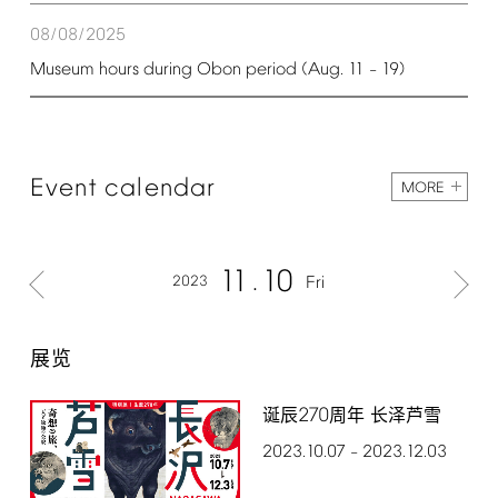
08/08/2025
Museum
hours
during
Obon
period
(Aug.
11
19)
–
Event
calendar
MORE
11
10
2023
Fri
展览
270
诞辰
周年 长泽芦雪
2023.10.07
2023.12.03
–