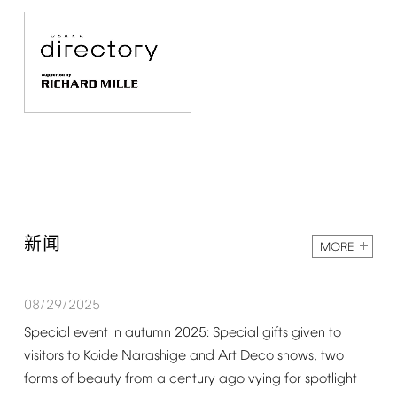
新闻
MORE
08/29/2025
Special
event
in
autumn
2025:
Special
gifts
given
to
visitors
to
Koide
Narashige
and
Art
Deco
shows,
two
forms
of
beauty
from
a
century
ago
vying
for
spotlight