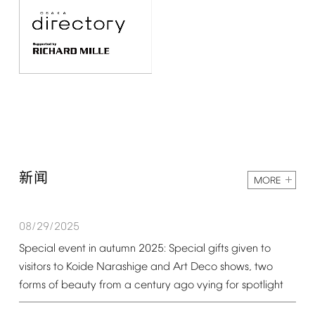
新闻
MORE
08/29/2025
Special
event
in
autumn
2025:
Special
gifts
given
to
visitors
to
Koide
Narashige
and
Art
Deco
shows,
two
forms
of
beauty
from
a
century
ago
vying
for
spotlight