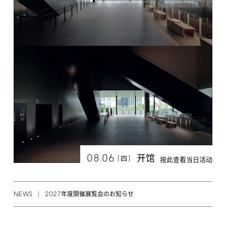
08.06
开馆
[
]
四
按此查看当日活动
NEWS
2027
年度開催展覧会のお知らせ