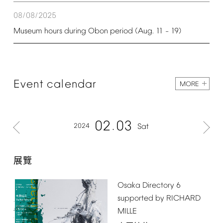
08/08/2025
Museum
hours
during
Obon
period
(Aug.
11
19)
–
Event
calendar
MORE
02
03
2024
Sat
展覽
Osaka
Directory
6
supported
by
RICHARD
MILLE