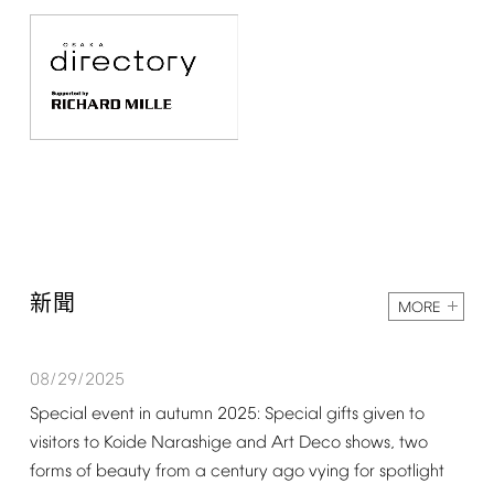
新聞
MORE
08/29/2025
Special
event
in
autumn
2025:
Special
gifts
given
to
visitors
to
Koide
Narashige
and
Art
Deco
shows,
two
forms
of
beauty
from
a
century
ago
vying
for
spotlight