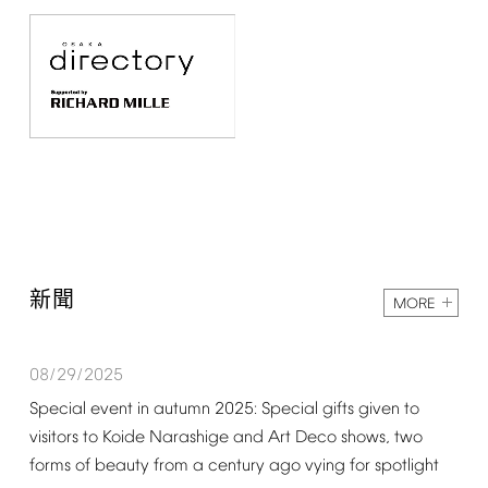
新聞
MORE
08/29/2025
Special
event
in
autumn
2025:
Special
gifts
given
to
visitors
to
Koide
Narashige
and
Art
Deco
shows,
two
forms
of
beauty
from
a
century
ago
vying
for
spotlight