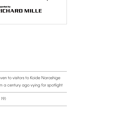
iven
to
visitors
to
Koide
Narashige
om
a
century
ago
vying
for
spotlight
19)
–