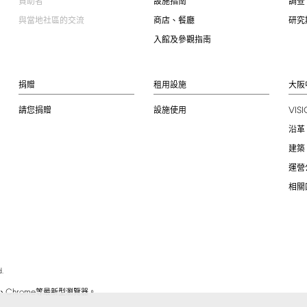
贊助者
設施指南
調查
與當地社區的交流
商店、餐廳
研究
入館及參觀指南
捐贈
租用設施
大阪
VIS
請您捐贈
設施使用
沿革
建築
運營
相關
.
Chrome
、
等最新型瀏覽器。