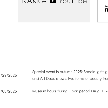
Special
event
in
autumn
2025:
Special
gifts
g
8/29/2025
and
Art
Deco
shows,
two
forms
of
beauty
fr
Museum
hours
during
Obon
period
(Aug.
11
8/08/2025