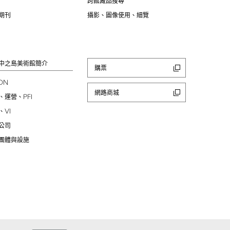
跨館藏品搜尋
期刊
攝影、圖像使用、細覽
中之島美術館簡介
購票
ION
網路商城
PFI
、運營、
VI
、
公司
團體與設施