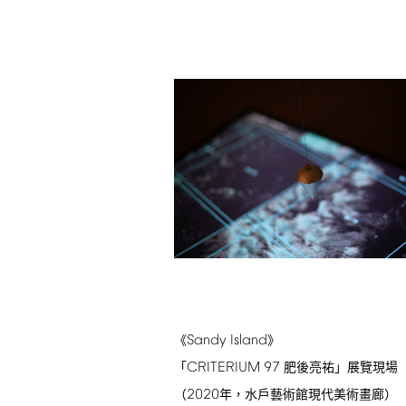
Sandy
Island
《
》
CRITERIUM
97
「
肥後亮祐」展覽現場
2020
（
年，水戶藝術館現代美術畫廊）