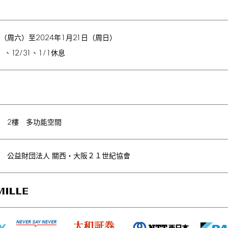
2024
1
21
（周六）至
年
月
日（周日）
12/31
1/1
）、
、
休息
2
館
樓 多功能空間
 公益財団法人 關西・大阪２１世紀協會