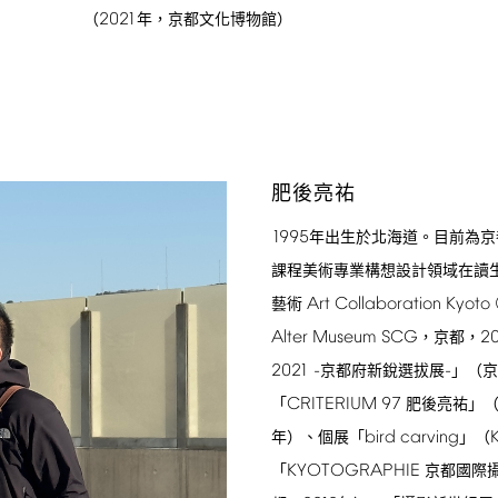
2021
（
年，京都文化博物館）
肥後亮祐
1995
年出生於北海道。目前為京
課程美術專業構想設計領域在讀
Art
Collaboration
Kyoto
藝術
Alter
Museum
SCG
2
，京都，
2021
-
-
京都府新銳選拔展
」（京
CRITERIUM
97
「
肥後亮祐」（
bird
carving
年）、個展「
」（
KYOTOGRAPHIE
「
京都國際