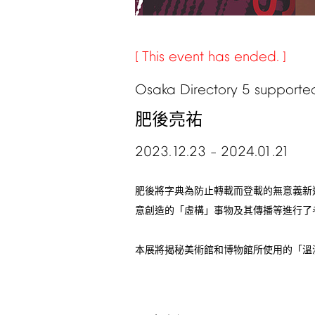
This
event
has
ended.
Osaka
Directory
5
supporte
肥後亮祐
2023.12.23
2024.01.21
–
肥後將字典為防止轉載而登載的無意義新
意創造的「虛構」事物及其傳播等進行了
本展將揭秘美術館和博物館所使用的「溫