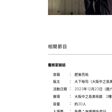
相關節目
藝術家談話
音箱
肥後亮祐
版主
大下裕司（大阪中之島
2023
12
23
年
月
日（週
活動日期
2
大阪中之島美術館
樓
展場
30
約
人
容量
*
免費
無需預先登記
入場費