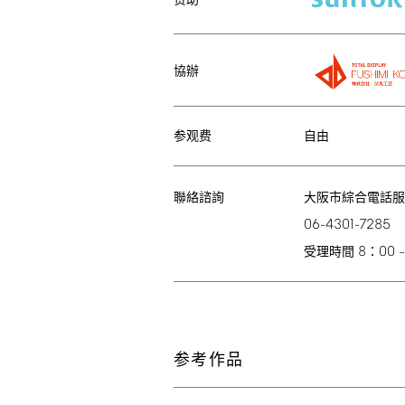
赞助
協辦
参观费
自由
大阪市綜合電話服
聯絡諮詢
06-4301-7285
8
00
受理時間
：
参考作品