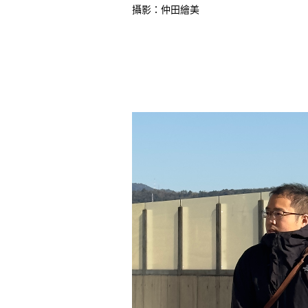
攝影：仲田繪美