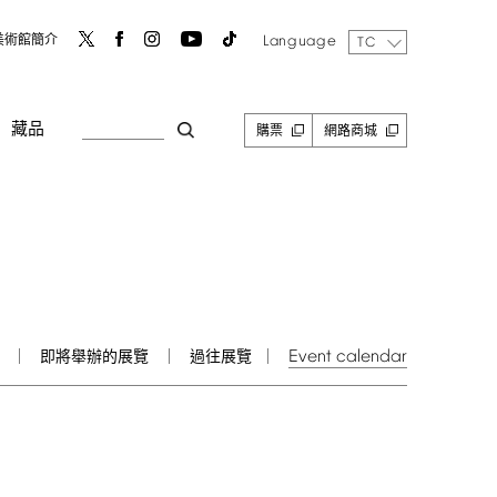
Language
美術館簡介
TC
藏品
購票
網路商城
Event
calendar
即將舉辦的展覽
過往展覽