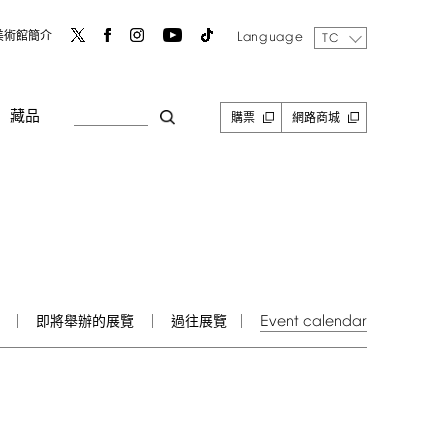
Language
美術館簡介
TC
藏品
購票
網路商城
Event
calendar
即將舉辦的展覽
過往展覽