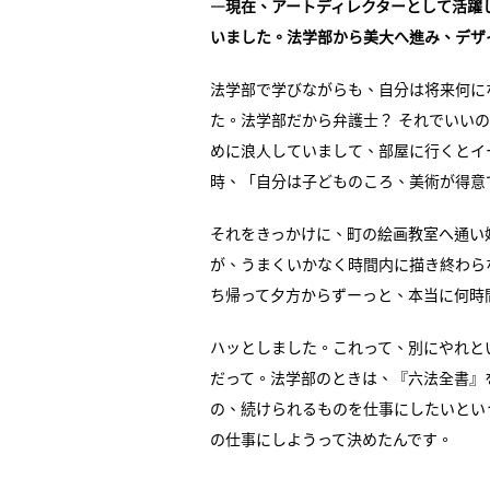
―現在、アートディレクターとして活躍
いました。法学部から美大へ進み、デザ
法学部で学びながらも、自分は将来何に
た。法学部だから弁護士？ それでいい
めに浪人していまして、部屋に行くとイ
時、「自分は子どものころ、美術が得意
それをきっかけに、町の絵画教室へ通い
が、うまくいかなく時間内に描き終わら
ち帰って夕方からずーっと、本当に何時
ハッとしました。これって、別にやれと
だって。法学部のときは、『六法全書』
の、続けられるものを仕事にしたいとい
の仕事にしようって決めたんです。