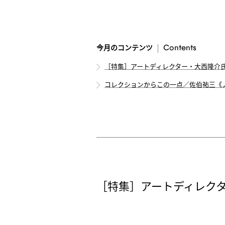
Contents
今月のコンテンツ
［特集］アートディレクター・大西隆介
コレクションからこの一点／佐伯祐三《
［特集］アートディレク