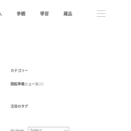
入
參觀
學習
藏品
カテゴリー
(1)
開館準備ニュース
注目のタグ
Select