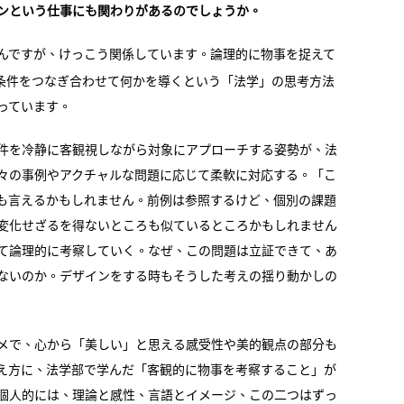
ンという仕事にも関わりがあるのでしょうか。
んですが、けっこう関係しています。論理的に物事を捉えて
条件をつなぎ合わせて何かを導くという「法学」の思考方法
っています。
件を冷静に客観視しながら対象にアプローチする姿勢が、法
々の事例やアクチャルな問題に応じて柔軟に対応する。「こ
も言えるかもしれません。前例は参照するけど、個別の課題
変化せざるを得ないところも似ているところかもしれません
て論理的に考察していく。なぜ、この問題は立証できて、あ
ないのか。デザインをする時もそうした考えの揺り動かしの
メで、心から「美しい」と思える感受性や美的観点の部分も
え方に、法学部で学んだ「客観的に物事を考察すること」が
個人的には、理論と感性、言語とイメージ、この二つはずっ